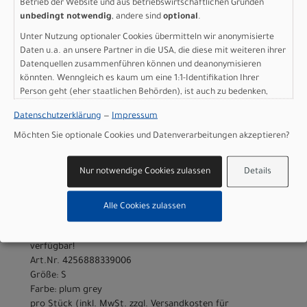
Betrieb der Website und aus betriebswirtschaftlichen Gründen
Art.Nr. 4256888339002
unbedingt notwendig
, andere sind
optional
.
Größe: XXS
Farbe: plum grey
Unter Nutzung optionaler Cookies übermitteln wir anonymisierte
pro Stück (inkl. MwSt. zzgl.
Versandkosten für
Daten u.a. an unsere Partner in die USA, die diese mit weiteren ihrer
Grossartikel
)
Datenquellen zusammenführen können und deanonymisieren
1.799,00 EUR
könnten. Wenngleich es kaum um eine 1:1-Identifikation Ihrer
Person geht (eher staatlichen Behörden), ist auch zu bedenken,
dass Ihre Daten in den USA nicht in der gleichen Weise geschützt
Datenschutzerklärung
—
Impressum
IN DEN WARENKORB
sind wie bei uns in der Europäischen Union.
Möchten Sie optionale Cookies und Datenverarbeitungen akzeptieren?
Scott Speedster Gravel
Nur notwendige Cookies zulassen
Details
Team - plum grey - S
Alle Cookies zulassen
Modelljahr 2026
Jetzt anfragen & Probe fahren - sofort im Laden
verfügbar!
Art.Nr. 4256888339006
Größe: S
Farbe: plum grey
pro Stück (inkl. MwSt. zzgl.
Versandkosten für