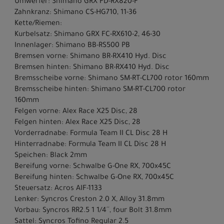
Umwerfer: Shimano GRX FD-RX820-F
Zahnkranz: Shimano CS-HG710, 11-36
Kette/Riemen:
Kurbelsatz: Shimano GRX FC-RX610-2, 46-30
Innenlager: Shimano BB-RS500 PB
Bremsen vorne: Shimano BR-RX410 Hyd. Disc
Bremsen hinten: Shimano BR-RX410 Hyd. Disc
Bremsscheibe vorne: Shimano SM-RT-CL700 rotor 160mm
Bremsscheibe hinten: Shimano SM-RT-CL700 rotor
160mm
Felgen vorne: Alex Race X25 Disc, 28
Felgen hinten: Alex Race X25 Disc, 28
Vorderradnabe: Formula Team II CL Disc 28 H
Hinterradnabe: Formula Team II CL Disc 28 H
Speichen: Black 2mm
Bereifung vorne: Schwalbe G-One RX, 700x45C
Bereifung hinten: Schwalbe G-One RX, 700x45C
Steuersatz: Acros AIF-1133
Lenker: Syncros Creston 2.0 X, Alloy 31.8mm
Vorbau: Syncros RR2.5 1 1/4´´, four Bolt 31.8mm
Sattel: Syncros Tofino Regular 2.5