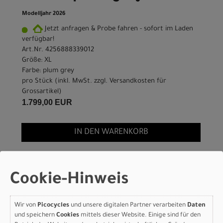
Modelljahr 2026
Jetzt anfragen & Probe fahren - sofort im Laden
verfügbar!
Art.Nr. 4256888339012
Größe: XL
Farbe: plum grey
pro Stück (inkl. MwSt. zzgl.
Versandkosten für
Grossartikel
)
1.799,00 EUR
IN DEN WARENKORB
Scott Speedster Gravel
Cookie-Hinweis
Team - plum grey - XXS
Modelljahr 2026
Wir von
Picocycles
und unsere digitalen Partner verarbeiten
Daten
und speichern
Cookies
mittels dieser Website. Einige sind für den
Lieferbar in ca. 5-8 Werktagen