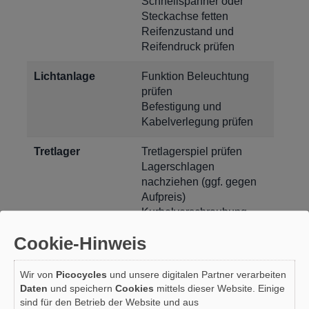
Schnellspanner oder
Steckachse fetten
Reifenzustand und
Reifendruck prüfen
Lichtanlage
Funktion Beleuchtung
prüfen
Befestigung und
Kabelverlegung prüfen
Tretlager
Tretlagerspiel prüfen
Lagerschlagen
nachziehen (ggf. gegen
Aufpreis)
Kurbelverschraubung
nachziehen
Cookie-Hinweis
Kettenblattverschraubung
prüfen
Pedal nachziehen
Wir von
Picocycles
und unsere digitalen Partner verarbeiten
Daten
und speichern
Cookies
mittels dieser Website. Einige
sind für den Betrieb der Website und aus
Bremsen
Bremsanlage auf