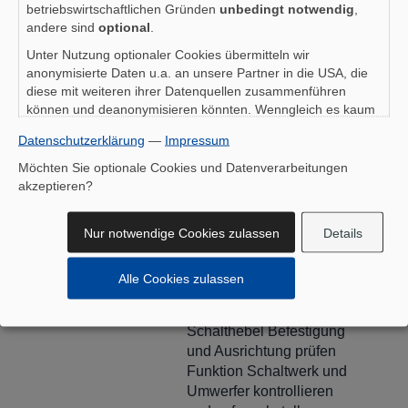
betriebswirtschaftlichen Gründen
unbedingt notwendig
,
Funktion und Befestigung
andere sind
optional
.
prüfen
Bremsbeläge,
Unter Nutzung optionaler Cookies übermitteln wir
Bremsscheiben prüfen
anonymisierte Daten u.a. an unsere Partner in die USA, die
diese mit weiteren ihrer Datenquellen zusammenführen
Bowdenzüge und/oder
können und deanonymisieren könnten. Wenngleich es kaum
Bremsleitungen prüfen
um eine 1:1-Identifikation Ihrer Person geht (eher staatlichen
Hydraulikbremsen auf
Datenschutzerklärung
—
Impressum
Behörden), ist auch zu bedenken, dass Ihre Daten in den
Dichtigkeit und
USA nicht in der gleichen Weise geschützt sind wie bei uns in
Möchten Sie optionale Cookies und Datenverarbeitungen
Druckpunkt prüfen
der Europäischen Union.
akzeptieren?
Schaltung &
Kette, Kassette und
Kette
Kettenblätter auf
Nur notwendige Cookies zulassen
Details
Verschleiß prüfen
Schaltwerk- und
Alle Cookies zulassen
Umwerferverschraubung
prüfen
Schalthebel Befestigung
und Ausrichtung prüfen
Funktion Schaltwerk und
Umwerfer kontrollieren