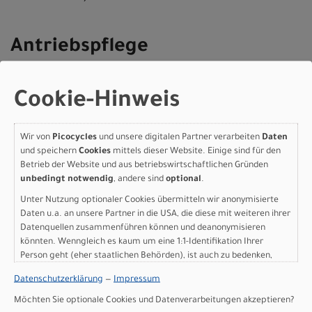
Antriebspflege
- Kette durch Rückwärtsdrehen der Kurbel durch
einen alten Lappen (z.B. Laken, altes
Cookie-Hinweis
Geschirrtuch) ziehen und trocknen
- Jedes Kettenglied mit einem Tropfen Öl bzw. bei
Wir von
Picocycles
und unsere digitalen Partner verarbeiten
Daten
und speichern
Cookies
mittels dieser Website. Einige sind für den
einem Wachsantrieb mit einem Tropfen
Betrieb der Website und aus betriebswirtschaftlichen Gründen
Kettenwachs beträufeln und überschüssiges
unbedingt notwendig
, andere sind
optional
.
Öl/Wachs entfernen (wie oben beschrieben
Unter Nutzung optionaler Cookies übermitteln wir anonymisierte
durch einen sauberen und trockenen Lappen
Daten u.a. an unsere Partner in die USA, die diese mit weiteren ihrer
Datenquellen zusammenführen können und deanonymisieren
ziehen)
könnten. Wenngleich es kaum um eine 1:1-Identifikation Ihrer
- Öl und vor allem Wachs benötigen eine
Person geht (eher staatlichen Behörden), ist auch zu bedenken,
Einwirkzeit von ca. 1-2 Stunden, somit empfehlen
dass Ihre Daten in den USA nicht in der gleichen Weise geschützt
Datenschutzerklärung
—
Impressum
sind wie bei uns in der Europäischen Union.
wir dir, diesen Vorgang nach einer Fahrt
Möchten Sie optionale Cookies und Datenverarbeitungen akzeptieren?
durchzuführen