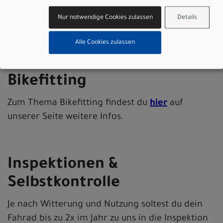
- Die Antriebspflege solltest du in regelmäßigen
Nur notwendige Cookies zulassen
Details
und kurzen Intervallen durchführen
Alle Cookies zulassen
Bikefitting
Zum Thema Bikefitting findest du
hier
auf
unserer Seite weitere Infos.
Inspektionen &
Selbstkontrolle
Je nach Witterung und Nutzung soltest du dein
Fahrad bis zu 2x im Jahr zu uns in die Inspektion