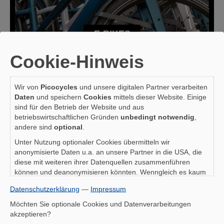
E-BIKES
Cookie-Hinweis
Wir von
Picocycles
und unsere digitalen Partner verarbeiten
Daten
und speichern
Cookies
mittels dieser Website. Einige
sind für den Betrieb der Website und aus
betriebswirtschaftlichen Gründen
unbedingt notwendig
,
andere sind
optional
.
Unter Nutzung optionaler Cookies übermitteln wir
anonymisierte Daten u.a. an unsere Partner in die USA, die
diese mit weiteren ihrer Datenquellen zusammenführen
können und deanonymisieren könnten. Wenngleich es kaum
um eine 1:1-Identifikation Ihrer Person geht (eher staatlichen
Datenschutzerklärung
—
Impressum
Behörden), ist auch zu bedenken, dass Ihre Daten in den
USA nicht in der gleichen Weise geschützt sind wie bei uns in
Möchten Sie optionale Cookies und Datenverarbeitungen
der Europäischen Union.
akzeptieren?