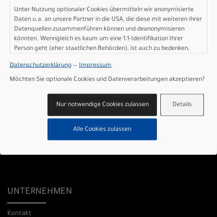
Unter Nutzung optionaler Cookies übermitteln wir anonymisierte
0431 666 83 57
Daten u.a. an unsere Partner in die USA, die diese mit weiteren ihrer
Datenquellen zusammenführen können und deanonymisieren
info@picocycles.de
könnten. Wenngleich es kaum um eine 1:1-Identifikation Ihrer
Person geht (eher staatlichen Behörden), ist auch zu bedenken,
dass Ihre Daten in den USA nicht in der gleichen Weise geschützt
ÖFFNUNGSZEITEN
Datenschutzerklärung
—
Impressum
sind wie bei uns in der Europäischen Union.
Möchten Sie optionale Cookies und Datenverarbeitungen akzeptieren?
Mo: geschlossen
Di: 10:00-18:00 Uhr
Nur notwendige Cookies zulassen
Details
Mi: 10:00-18:00 Uhr
Do: 10:00-18:00 Uhr
Fr: 10:00-18:00 Uhr
Alle Cookies zulassen
Sa: 10:00-14:00 Uhr
UNTERNEHMEN
Kontakt