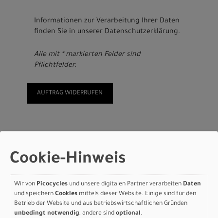
Informationen zur Verarbeitung Ihrer Daten
finden Sie in unserer
Datenschutzerklärung
.
Alle mit * markierten Felder sind
Pflichtfelder.
Cookie-Hinweis
KONTAKT
Picocycles GbR
Wir von
Picocycles
und unsere digitalen Partner verarbeiten
Daten
Rathausstraße 6
und speichern
Cookies
mittels dieser Website. Einige sind für den
24103 Kiel
Betrieb der Website und aus betriebswirtschaftlichen Gründen
unbedingt notwendig
, andere sind
optional
.