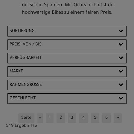
mit Sitz in Spanien. Mit Orbea erhältst du
hochwertige Bikes zu einem fairen Preis.
SORTIERUNG
PREIS: VON / BIS
EUR
VERFÜGBARKEIT
EUR
MARKE
PREISFILTER ANWENDEN
Orbea
RAHMENGRÖSSE
47 cm
49 cm
51 cm
52 cm
53 cm
GESCHLECHT
54 cm
55 cm
56 cm
57 cm
58 cm
Damen
Unisex
Seite
«
1
2
3
4
5
6
»
60 cm
L
M
S
XL
XS
XXL
549 Ergebnisse
XXS