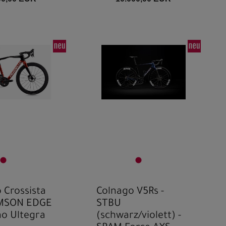
o Crossista
Colnago V5Rs -
IMSON EDGE
STBU
no Ultegra
(schwarz/violett) -