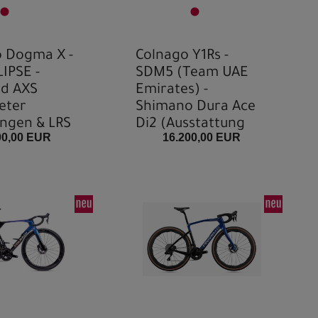
o Dogma X -
Colnago Y1Rs -
IPSE -
SDM5 (Team UAE
d AXS
Emirates) -
eter
Shimano Dura Ace
ungen & LRS
Di2 (Ausstattung
00,00 EUR
16.200,00 EUR
ierbar)
konfigurierbar)