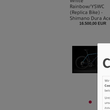
White
Rainbow/YSWC
(Replica Bike) -
Shimano Dura Ac
16.500,00 EUR
Di2
C
Wir
Coo
bet
Unt
uns
zus