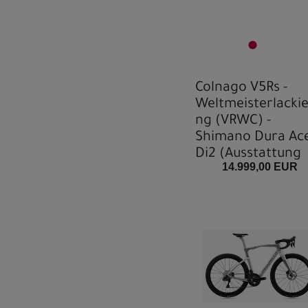
Colnago V5Rs -
Weltmeisterlacki
ng (VRWC) -
Shimano Dura Ac
Di2 (Ausstattung
14.999,00 EUR
konfigurierbar)