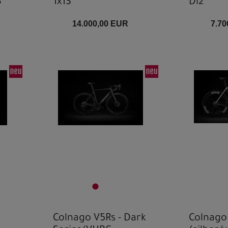
3
1x13
Di2
14.000,00 EUR
7.70
Colnago V5Rs - Dark
Colnago