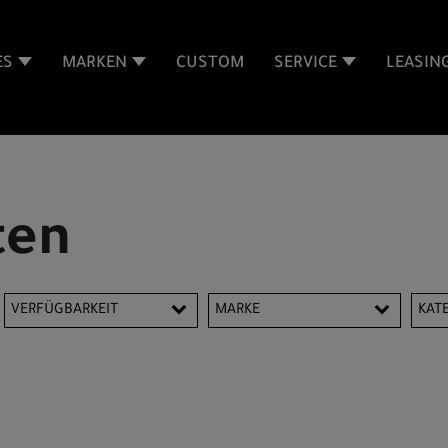
ES
MARKEN
CUSTOM
SERVICE
LEASIN
ten
VERFÜGBARKEIT
MARKE
KAT
Colnago
Pinarello
Co
Specialized
Ful
Mo