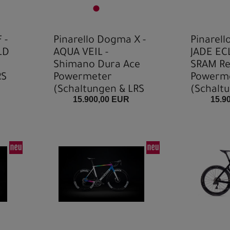
 -
Pinarello Dogma X -
Pinarell
LD
AQUA VEIL -
JADE ECL
Shimano Dura Ace
SRAM Re
RS
Powermeter
Powerm
(Schaltungen & LRS
(Schalt
15.900,00 EUR
15.9
konfigurierbar)
konfigur