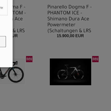
o Dogma F -
Pinarello Dogma F -
wie
 PHANTOM -
PHANTOM ICE -
 Dura Ace
Shimano Dura Ace
eter
Powermeter
ungen & LRS
(Schaltungen & LRS
00,00 EUR
15.900,00 EUR
ierbar)
konfigurierbar)