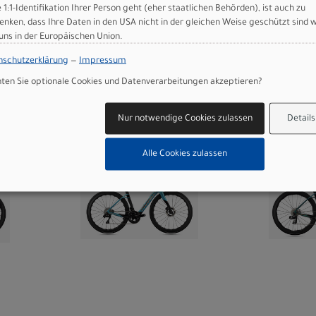
e 1:1-Identifikation Ihrer Person geht (eher staatlichen Behörden), ist auch zu
TB
Colnago C72 - HFRD
Pinarell
enken, dass Ihre Daten in den USA nicht in der gleichen Weise geschützt sind 
(schwarz/rot) -
COBALT
 uns in der Europäischen Union.
Rahmenset
Shimano
nschutzerklärung
—
Impressum
(Custom-Aufbau
Powerm
en Sie optionale Cookies und Datenverarbeitungen akzeptieren?
möglich)
(Schalt
6.760,00 EUR
15.9
konfigur
Nur notwendige Cookies zulassen
Details
Alle Cookies zulassen