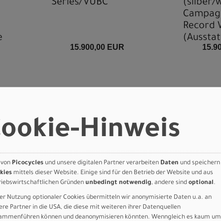
Series/VUBC
(silber/w
Campagn
Record 
e
(Aussta
15.900,00 EUR
15.9
konfigur
ookie-Hinweis
 von
Picocycles
und unsere digitalen Partner verarbeiten
Daten
und speichern
kies
mittels dieser Website. Einige sind für den Betrieb der Website und aus
riebswirtschaftlichen Gründen
unbedingt notwendig
, andere sind
optional
.
er Nutzung optionaler Cookies übermitteln wir anonymisierte Daten u.a. an
ere Partner in die USA, die diese mit weiteren ihrer Datenquellen
ammenführen können und deanonymisieren könnten. Wenngleich es kaum um