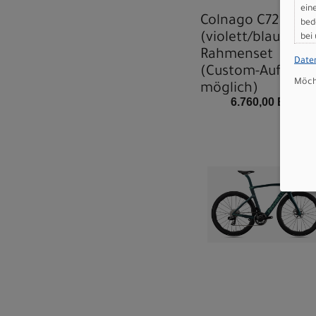
ein
Colnago C72 - HF
bed
(violett/blau) -
bei
Rahmenset
Date
(Custom-Aufbau
Möcht
möglich)
6.760,00 EUR