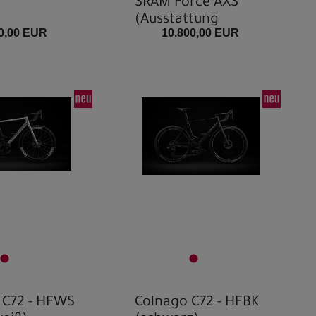
SRAM Force AXS
(Ausstattung
0,00 EUR
10.800,00 EUR
konfigurierbar)
 C72 - HFWS
Colnago C72 - HFBK