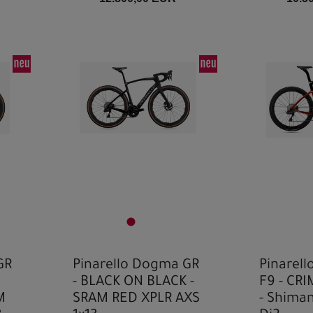
GR
Pinarello Dogma GR
Pinarell
- BLACK ON BLACK -
F9 - CR
M
SRAM RED XPLR AXS
- Shima