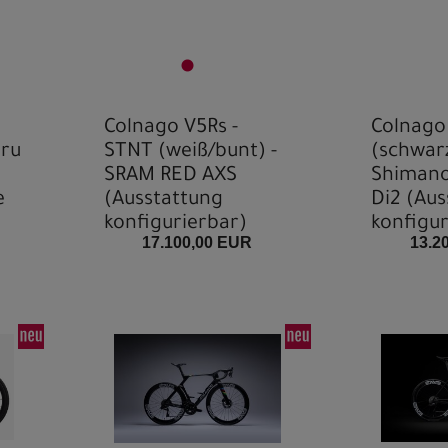
Colnago V5Rs -
Colnago
eru
STNT (weiß/bunt) -
(schwarz
SRAM RED AXS
Shimano
e
(Ausstattung
Di2 (Aus
konfigurierbar)
konfigur
17.100,00 EUR
13.2