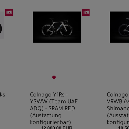
Pe
Pin
Pin
Ra
Re
Spe
Spe
ks
Colnago Y1Rs -
Colnago 
YSWW (Team UAE
VRWB (w
ADQ) - SRAM RED
Shimano
(Austattung
(Aussta
konfigurierbar)
konfigur
12.800,00 EUR
10.5