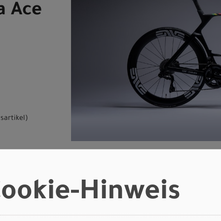
a Ace
sartikel
)
ookie-Hinweis
tails