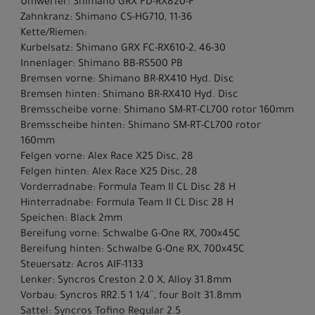
Umwerfer: Shimano GRX FD-RX820-F
Zahnkranz: Shimano CS-HG710, 11-36
Kette/Riemen:
Kurbelsatz: Shimano GRX FC-RX610-2, 46-30
Innenlager: Shimano BB-RS500 PB
Bremsen vorne: Shimano BR-RX410 Hyd. Disc
Bremsen hinten: Shimano BR-RX410 Hyd. Disc
Bremsscheibe vorne: Shimano SM-RT-CL700 rotor 160mm
Bremsscheibe hinten: Shimano SM-RT-CL700 rotor
160mm
Felgen vorne: Alex Race X25 Disc, 28
Felgen hinten: Alex Race X25 Disc, 28
Vorderradnabe: Formula Team II CL Disc 28 H
Hinterradnabe: Formula Team II CL Disc 28 H
Speichen: Black 2mm
Bereifung vorne: Schwalbe G-One RX, 700x45C
Bereifung hinten: Schwalbe G-One RX, 700x45C
Steuersatz: Acros AIF-1133
Lenker: Syncros Creston 2.0 X, Alloy 31.8mm
Vorbau: Syncros RR2.5 1 1/4´´, four Bolt 31.8mm
Sattel: Syncros Tofino Regular 2.5