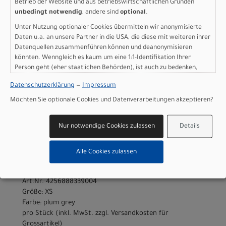
Betrieb der Website und aus betriebswirtschaftlichen Gründen
Art.Nr. 4256888339002
unbedingt notwendig
, andere sind
optional
.
Größe: XXS
Farbe: plum grey
Unter Nutzung optionaler Cookies übermitteln wir anonymisierte
pro Stück (inkl. MwSt. zzgl.
Versandkosten für
Daten u.a. an unsere Partner in die USA, die diese mit weiteren ihrer
Grossartikel
)
Datenquellen zusammenführen können und deanonymisieren
1.799,00 EUR
könnten. Wenngleich es kaum um eine 1:1-Identifikation Ihrer
Person geht (eher staatlichen Behörden), ist auch zu bedenken,
dass Ihre Daten in den USA nicht in der gleichen Weise geschützt
Datenschutzerklärung
—
Impressum
IN DEN WARENKORB
sind wie bei uns in der Europäischen Union.
Möchten Sie optionale Cookies und Datenverarbeitungen akzeptieren?
Scott Speedster Gravel
Nur notwendige Cookies zulassen
Details
Team - plum grey - XS
Alle Cookies zulassen
Modelljahr 2026
Lieferbar in ca. 5-8 Werktagen
Art.Nr. 4256888339004
Größe: XS
Farbe: plum grey
pro Stück (inkl. MwSt. zzgl.
Versandkosten für
Grossartikel
)