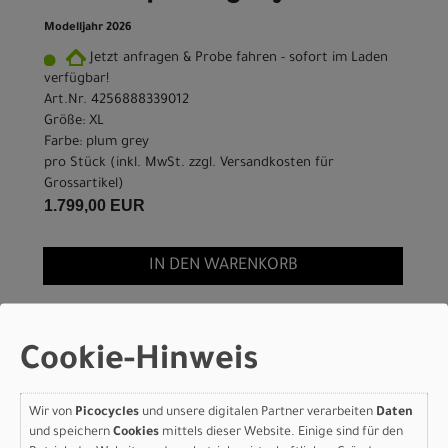
Modelljahr 2026
Jetzt anfragen & Probe fahren - sofort im Laden
verfügbar!
Art.Nr. 4256888339012
Größe: XL
Farbe: plum grey
pro Stück (inkl. MwSt. zzgl.
Versandkosten für
Grossartikel
)
1.799,00 EUR
IN DEN WARENKORB
Scott Speedster Gravel
Cookie-Hinweis
Team - plum grey - XXS
Modelljahr 2026
Wir von
Picocycles
und unsere digitalen Partner verarbeiten
Daten
und speichern
Cookies
mittels dieser Website. Einige sind für den
Lieferbar in ca. 5-8 Werktagen