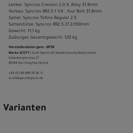
Lenker: Syncros Creston 2.0 X, Alloy 31.8mm
Vorbau: Syncros RR2.5 1 1/4´´, four Bolt 31.8mm
Sattel: Syncros Tofino Regular 2.5
Sattelstütze: Syncros RR2.5 27.2/350mm
Gewicht: 11,1 kg
Zulässiges Gesamtgewicht: 120 kg
Herstellerdaten gem. GPSR
Marke SCOTT:
Scott Sports AG Niederlassung Deutschland
Gutenbergstrasse 27
85748 Garching-­Hochbrück
+49 (0) 89 898 78 36 ­ 0
scott­de@scott­sports.de
Varianten