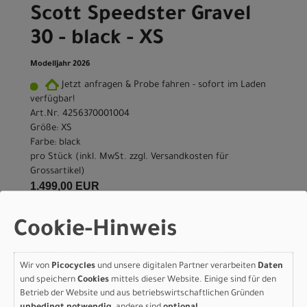
Scott Speedster Gravel
30 - black - XS
Modelljahr 2026
Jetzt anfragen & Probe fahren - sofort im Laden
verfügbar!
Art.Nr. 4256370001004
Größe: XS
Farbe: black
pro Stück (inkl. MwSt. zzgl.
Versandkosten für
Grossartikel
)
1.499,00 EUR
Cookie-Hinweis
IN DEN WARENKORB
Wir von
Picocycles
und unsere digitalen Partner verarbeiten
Daten
Scott Speedster Gravel
und speichern
Cookies
mittels dieser Website. Einige sind für den
30 - black - S
Betrieb der Website und aus betriebswirtschaftlichen Gründen