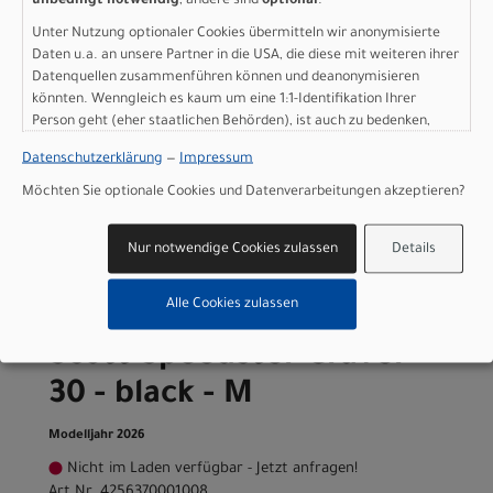
unbedingt notwendig
, andere sind
optional
.
Modelljahr 2026
Unter Nutzung optionaler Cookies übermitteln wir anonymisierte
Daten u.a. an unsere Partner in die USA, die diese mit weiteren ihrer
Jetzt anfragen & Probe fahren - sofort im Laden
Datenquellen zusammenführen können und deanonymisieren
verfügbar!
könnten. Wenngleich es kaum um eine 1:1-Identifikation Ihrer
Art.Nr. 4256370001006
Person geht (eher staatlichen Behörden), ist auch zu bedenken,
Größe: S
dass Ihre Daten in den USA nicht in der gleichen Weise geschützt
Farbe: black
Datenschutzerklärung
—
Impressum
sind wie bei uns in der Europäischen Union.
pro Stück (inkl. MwSt. zzgl.
Versandkosten für
Möchten Sie optionale Cookies und Datenverarbeitungen akzeptieren?
Grossartikel
)
1.499,00 EUR
Nur notwendige Cookies zulassen
Details
IN DEN WARENKORB
Alle Cookies zulassen
Scott Speedster Gravel
30 - black - M
Modelljahr 2026
Nicht im Laden verfügbar - Jetzt anfragen!
Art.Nr. 4256370001008