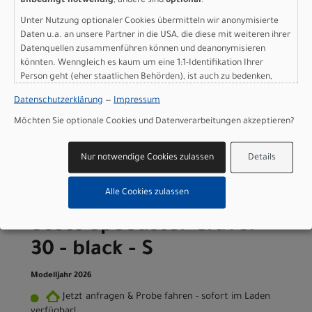
unbedingt notwendig
, andere sind
optional
.
Modelljahr 2026
Unter Nutzung optionaler Cookies übermitteln wir anonymisierte
Daten u.a. an unsere Partner in die USA, die diese mit weiteren ihrer
Jetzt anfragen & Probe fahren - sofort im Laden
Datenquellen zusammenführen können und deanonymisieren
verfügbar!
könnten. Wenngleich es kaum um eine 1:1-Identifikation Ihrer
Art.Nr. 4256370001004
Person geht (eher staatlichen Behörden), ist auch zu bedenken,
Größe: XS
dass Ihre Daten in den USA nicht in der gleichen Weise geschützt
Farbe: black
Datenschutzerklärung
—
Impressum
sind wie bei uns in der Europäischen Union.
pro Stück (inkl. MwSt. zzgl.
Versandkosten für
Möchten Sie optionale Cookies und Datenverarbeitungen akzeptieren?
Grossartikel
)
1.499,00 EUR
Nur notwendige Cookies zulassen
Details
IN DEN WARENKORB
Alle Cookies zulassen
Scott Speedster Gravel
30 - black - S
Modelljahr 2026
Jetzt anfragen & Probe fahren - sofort im Laden
verfügbar!