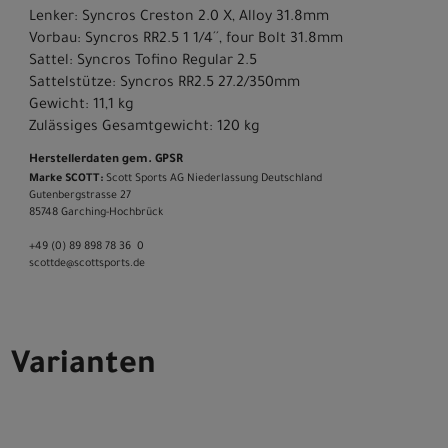
Lenker: Syncros Creston 2.0 X, Alloy 31.8mm
Vorbau: Syncros RR2.5 1 1/4´´, four Bolt 31.8mm
Sattel: Syncros Tofino Regular 2.5
Sattelstütze: Syncros RR2.5 27.2/350mm
Gewicht: 11,1 kg
Zulässiges Gesamtgewicht: 120 kg
Herstellerdaten gem. GPSR
Marke SCOTT:
Scott Sports AG Niederlassung Deutschland
Gutenbergstrasse 27
85748 Garching-­Hochbrück
+49 (0) 89 898 78 36 ­ 0
scott­de@scott­sports.de
Varianten