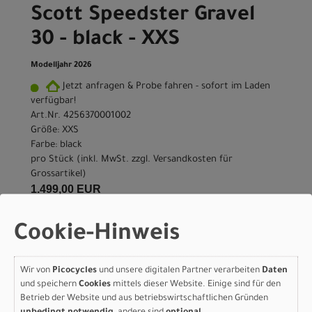
Scott Speedster Gravel
30 - black - XXS
Modelljahr 2026
Jetzt anfragen & Probe fahren - sofort im Laden
verfügbar!
Art.Nr. 4256370001002
Größe: XXS
Farbe: black
pro Stück (inkl. MwSt. zzgl.
Versandkosten für
Grossartikel
)
1.499,00 EUR
Cookie-Hinweis
IN DEN WARENKORB
Wir von
Picocycles
und unsere digitalen Partner verarbeiten
Daten
Scott Speedster Gravel
und speichern
Cookies
mittels dieser Website. Einige sind für den
30 - black - XS
Betrieb der Website und aus betriebswirtschaftlichen Gründen