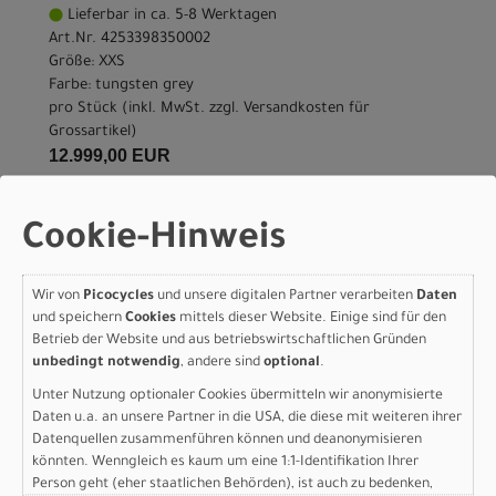
Lieferbar in ca. 5-8 Werktagen
Art.Nr. 4253398350002
Größe: XXS
Farbe: tungsten grey
pro Stück (inkl. MwSt. zzgl.
Versandkosten für
Grossartikel
)
12.999,00 EUR
IN DEN WARENKORB
Cookie-Hinweis
Scott Foil RC Ultimate -
Wir von
Picocycles
und unsere digitalen Partner verarbeiten
Daten
und speichern
Cookies
mittels dieser Website. Einige sind für den
tungsten grey - S
Betrieb der Website und aus betriebswirtschaftlichen Gründen
unbedingt notwendig
, andere sind
optional
.
Modelljahr 2026
Unter Nutzung optionaler Cookies übermitteln wir anonymisierte
Lieferbar in ca. 5-8 Werktagen
Daten u.a. an unsere Partner in die USA, die diese mit weiteren ihrer
Art.Nr. 4253398350006
Datenquellen zusammenführen können und deanonymisieren
Größe: S
könnten. Wenngleich es kaum um eine 1:1-Identifikation Ihrer
Farbe: tungsten grey
Person geht (eher staatlichen Behörden), ist auch zu bedenken,