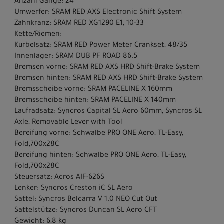
Anzahl Gänge: 24
Umwerfer: SRAM RED AXS Electronic Shift System
Zahnkranz: SRAM RED XG1290 E1, 10-33
Kette/Riemen:
Kurbelsatz: SRAM RED Power Meter Crankset, 48/35
Innenlager: SRAM DUB PF ROAD 86.5
Bremsen vorne: SRAM RED AXS HRD Shift-Brake System
Bremsen hinten: SRAM RED AXS HRD Shift-Brake System
Bremsscheibe vorne: SRAM PACELINE X 160mm
Bremsscheibe hinten: SRAM PACELINE X 140mm
Laufradsatz: Syncros Capital SL Aero 60mm, Syncros SL
Axle, Removable Lever with Tool
Bereifung vorne: Schwalbe PRO ONE Aero, TL-Easy,
Fold,700x28C
Bereifung hinten: Schwalbe PRO ONE Aero, TL-Easy,
Fold,700x28C
Steuersatz: Acros AIF-626S
Lenker: Syncros Creston iC SL Aero
Sattel: Syncros Belcarra V 1.0 NEO Cut Out
Sattelstütze: Syncros Duncan SL Aero CFT
Gewicht: 6,8 kg