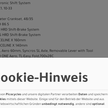
ronic Shift System
, 10-33
eter Crankset, 48/35
 86.5
HRD Shift-Brake System
 HRD Shift-Brake System
CELINE X 160mm
ACELINE X 140mm
SL Aero 60mm, Syncros SL Axle, Removable Lever with Tool
 ONE Aero, TL-Easy, Fold,700x28C
O ONE Aero, TL-Easy, Fold,700x28C
 Aero
ookie-Hinweis
 NEO Cut Out
SL Aero CFT
0 kg
 von
Picocycles
und unsere digitalen Partner verarbeiten
Daten
und speichern
kies
mittels dieser Website. Einige sind für den Betrieb der Website und aus
riebswirtschaftlichen Gründen
unbedingt notwendig
, andere sind
optional
.
sung Deutschland