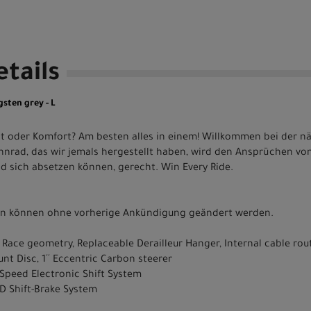
tails
gsten grey - L
 oder Komfort? Am besten alles in einem! Willkommen bei der nä
ennrad, das wir jemals hergestellt haben, wird den Ansprüchen vo
d sich absetzen können, gerecht. Win Every Ride.
nen können ohne vorherige Ankündigung geändert werden.
Race geometry, Replaceable Derailleur Hanger, Internal cable rou
nt Disc, 1´´ Eccentric Carbon steerer
Speed Electronic Shift System
D Shift-Brake System