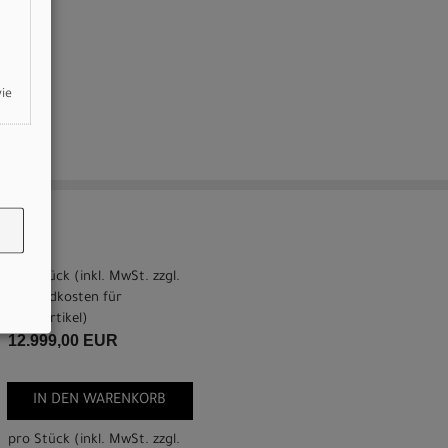
wie
pro Stück (inkl. MwSt. zzgl.
Versandkosten für
Grossartikel
)
12.999,00 EUR
IN DEN WARENKORB
pro Stück (inkl. MwSt. zzgl.