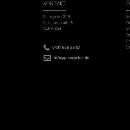
KONTAKT
Ö
Picocycles GbR
M
Rathausstraße 6
Di
24103 Kiel
Mi
Do
Fr
Sa
0431 666 83 57
info@picocycles.de