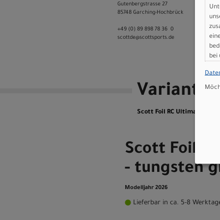
Gutenbergstrasse 27
Unt
85748 Garching-­Hochbrück
uns
zus
+49 (0) 89 898 78 36 ­ 0
ein
scott­de@scott­sports.de
bed
bei
Date
Variante
Möcht
Scott Foil RC Ultimate - tun
Scott Foil R
- tungsten g
Modelljahr 2026
Lieferbar in ca. 5-8 Werktag