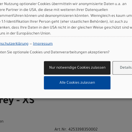
er Nutzung optionaler Cookies übermitteln wir anonymisierte Daten u.a. an
ere Partner in die USA, die diese mit weiteren ihrer Datenquellen
ammenführen können und deanonymisieren könnten. Wenngleich es kaum um
e 1:1-Identifikation Ihrer Person geht (eher staatlichen Behörden), ist auch zu
enken, dass Ihre Daten in den USA nicht in der gleichen Weise geschützt sind 
 uns in der Europäischen Union.
nschutzerklärung
—
Impressum
n
en Sie optionale Cookies und Datenverarbeitungen akzeptieren?
gsten grey - L
Nur notwendige Cookies zulassen
Details
Art.Nr. 4253398350004
Alle Cookies zulassen
C Ultimate
Größe: XS
Farbe: tungsten grey
rey - XS
en
Art.Nr. 4253398350002