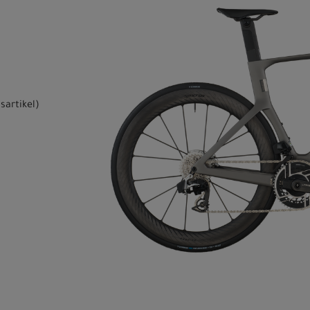
sartikel
)