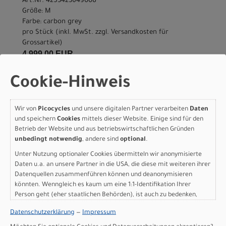
Art.Nr. 4253423649008
Größe: M
Farbe: carbon grey
pro Stück (inkl. MwSt. zzgl.
Versandkosten für
Grossartikel
)
4.999,00 EUR
Cookie-Hinweis
IN DEN WARENKORB
Wir von
Picocycles
und unsere digitalen Partner verarbeiten
Daten
Scott Foil RC 20 - carbon
und speichern
Cookies
mittels dieser Website. Einige sind für den
Betrieb der Website und aus betriebswirtschaftlichen Gründen
grey - XXS
unbedingt notwendig
, andere sind
optional
.
Modelljahr 2026
Unter Nutzung optionaler Cookies übermitteln wir anonymisierte
Daten u.a. an unsere Partner in die USA, die diese mit weiteren ihrer
Nicht im Laden verfügbar - Jetzt anfragen!
Datenquellen zusammenführen können und deanonymisieren
Art.Nr. 4253423649002
könnten. Wenngleich es kaum um eine 1:1-Identifikation Ihrer
Größe: XXS
Person geht (eher staatlichen Behörden), ist auch zu bedenken,
Farbe: carbon grey
dass Ihre Daten in den USA nicht in der gleichen Weise geschützt
pro Stück (inkl. MwSt. zzgl.
Versandkosten für
Datenschutzerklärung
—
Impressum
sind wie bei uns in der Europäischen Union.
Grossartikel
)