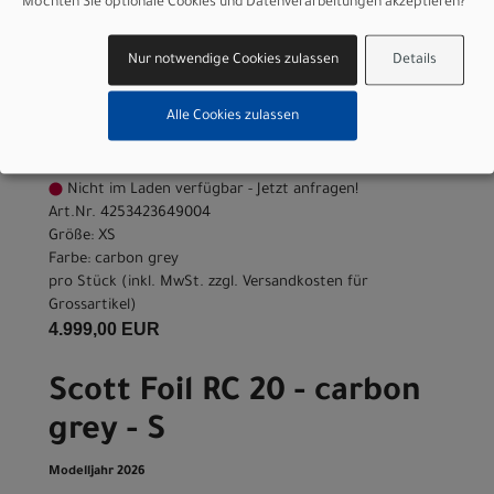
Möchten Sie optionale Cookies und Datenverarbeitungen akzeptieren?
4.999,00 EUR
Nur notwendige Cookies zulassen
Details
Scott Foil RC 20 - carbon
grey - XS
Alle Cookies zulassen
Modelljahr 2026
Nicht im Laden verfügbar - Jetzt anfragen!
Art.Nr. 4253423649004
Größe: XS
Farbe: carbon grey
pro Stück (inkl. MwSt. zzgl.
Versandkosten für
Grossartikel
)
4.999,00 EUR
Scott Foil RC 20 - carbon
grey - S
Modelljahr 2026