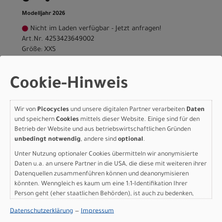
Modelljahr 2026
Nicht im Laden verfügbar - Jetzt anfragen!
Art.Nr. 4253423649002
Größe: XXS
Farbe: carbon grey
pro Stück (inkl. MwSt. zzgl.
Versandkosten für
Cookie-Hinweis
Grossartikel
)
4.999,00 EUR
Wir von
Picocycles
und unsere digitalen Partner verarbeiten
Daten
Scott Foil RC 20 - carbon
und speichern
Cookies
mittels dieser Website. Einige sind für den
Betrieb der Website und aus betriebswirtschaftlichen Gründen
grey - XS
unbedingt notwendig
, andere sind
optional
.
Unter Nutzung optionaler Cookies übermitteln wir anonymisierte
Modelljahr 2026
Daten u.a. an unsere Partner in die USA, die diese mit weiteren ihrer
Nicht im Laden verfügbar - Jetzt anfragen!
Datenquellen zusammenführen können und deanonymisieren
Art.Nr. 4253423649004
könnten. Wenngleich es kaum um eine 1:1-Identifikation Ihrer
Größe: XS
Person geht (eher staatlichen Behörden), ist auch zu bedenken,
Farbe: carbon grey
dass Ihre Daten in den USA nicht in der gleichen Weise geschützt
Datenschutzerklärung
—
Impressum
pro Stück (inkl. MwSt. zzgl.
Versandkosten für
sind wie bei uns in der Europäischen Union.