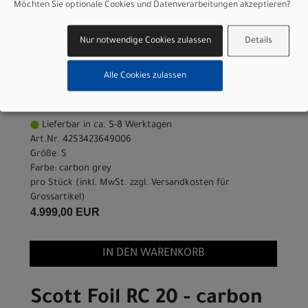
Grossartikel
)
Möchten Sie optionale Cookies und Datenverarbeitungen akzeptieren?
4.999,00 EUR
Nur notwendige Cookies zulassen
Details
Scott Foil RC 20 - carbon
grey - S
Alle Cookies zulassen
Modelljahr 2026
Lieferbar in ca. 5-8 Werktagen
Art.Nr. 4253423649006
Größe: S
Farbe: carbon grey
pro Stück (inkl. MwSt. zzgl.
Versandkosten für
Grossartikel
)
4.999,00 EUR
IN DEN WARENKORB
Scott Foil RC 20 - carbon