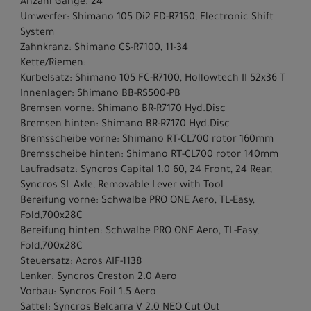
Anzahl Gänge: 24
Umwerfer: Shimano 105 Di2 FD-R7150, Electronic Shift
System
Zahnkranz: Shimano CS-R7100, 11-34
Kette/Riemen:
Kurbelsatz: Shimano 105 FC-R7100, Hollowtech II 52x36 T
Innenlager: Shimano BB-RS500-PB
Bremsen vorne: Shimano BR-R7170 Hyd.Disc
Bremsen hinten: Shimano BR-R7170 Hyd.Disc
Bremsscheibe vorne: Shimano RT-CL700 rotor 160mm
Bremsscheibe hinten: Shimano RT-CL700 rotor 140mm
Laufradsatz: Syncros Capital 1.0 60, 24 Front, 24 Rear,
Syncros SL Axle, Removable Lever with Tool
Bereifung vorne: Schwalbe PRO ONE Aero, TL-Easy,
Fold,700x28C
Bereifung hinten: Schwalbe PRO ONE Aero, TL-Easy,
Fold,700x28C
Steuersatz: Acros AIF-1138
Lenker: Syncros Creston 2.0 Aero
Vorbau: Syncros Foil 1.5 Aero
Sattel: Syncros Belcarra V 2.0 NEO Cut Out