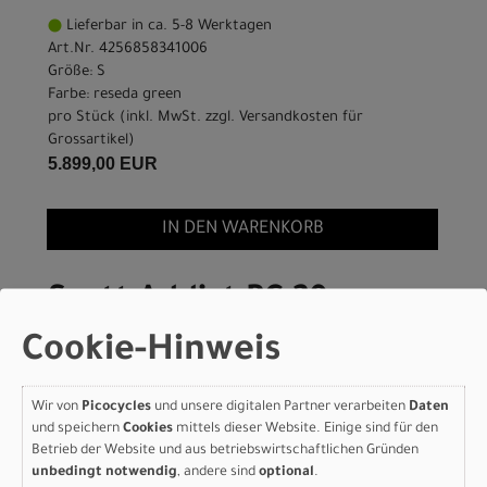
Lieferbar in ca. 5-8 Werktagen
Art.Nr. 4256858341006
Größe: S
Farbe: reseda green
pro Stück (inkl. MwSt. zzgl.
Versandkosten für
Grossartikel
)
5.899,00 EUR
IN DEN WARENKORB
Scott Addict RC 20 -
reseda green - XS
Cookie-Hinweis
Modelljahr 2026
Wir von
Picocycles
und unsere digitalen Partner verarbeiten
Daten
Lieferbar in ca. 5-8 Werktagen
und speichern
Cookies
mittels dieser Website. Einige sind für den
Art.Nr. 4256858341004
Betrieb der Website und aus betriebswirtschaftlichen Gründen
Größe: XS
unbedingt notwendig
, andere sind
optional
.
Farbe: reseda green