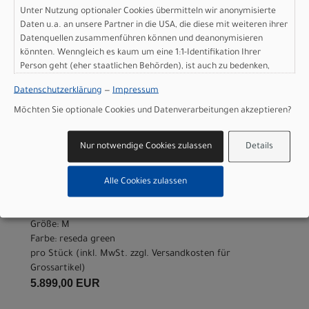
pro Stück (inkl. MwSt. zzgl.
Versandkosten für
Unter Nutzung optionaler Cookies übermitteln wir anonymisierte
Grossartikel
)
Daten u.a. an unsere Partner in die USA, die diese mit weiteren ihrer
5.899,00 EUR
Datenquellen zusammenführen können und deanonymisieren
könnten. Wenngleich es kaum um eine 1:1-Identifikation Ihrer
Person geht (eher staatlichen Behörden), ist auch zu bedenken,
IN DEN WARENKORB
dass Ihre Daten in den USA nicht in der gleichen Weise geschützt
Datenschutzerklärung
—
Impressum
sind wie bei uns in der Europäischen Union.
Möchten Sie optionale Cookies und Datenverarbeitungen akzeptieren?
Scott Addict RC 20 -
reseda green - M
Nur notwendige Cookies zulassen
Details
Modelljahr 2026
Alle Cookies zulassen
Lieferbar in ca. 5-8 Werktagen
Art.Nr. 4256858341008
Größe: M
Farbe: reseda green
pro Stück (inkl. MwSt. zzgl.
Versandkosten für
Grossartikel
)
5.899,00 EUR