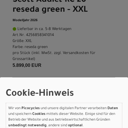
Scott Addict RC 20 -
reseda green - XXL
Modelljahr 2026
Lieferbar in ca. 5-8 Werktagen
Art.Nr. 4256858341014
Größe: XXL
Farbe: reseda green
pro Stück (inkl. MwSt. zzgl.
Versandkosten für
Grossartikel
)
5.899,00 EUR
IN DEN WARENKORB
Cookie-Hinweis
Scott Addict RC 20 -
Wir von
Picocycles
und unsere digitalen Partner verarbeiten
Daten
reseda green - XXS
und speichern
Cookies
mittels dieser Website. Einige sind für den
Betrieb der Website und aus betriebswirtschaftlichen Gründen
Modelljahr 2026
unbedingt notwendig
, andere sind
optional
.