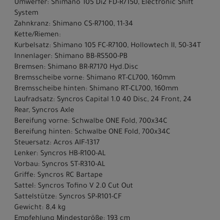
Umwerfer: Shimano 105 Di2 FD-R7150, Electronic Shift
System
Zahnkranz: Shimano CS-R7100, 11-34
Kette/Riemen:
Kurbelsatz: Shimano 105 FC-R7100, Hollowtech II, 50-34T
Innenlager: Shimano BB-RS500-PB
Bremsen: Shimano BR-R7170 Hyd.Disc
Bremsscheibe vorne: Shimano RT-CL700, 160mm
Bremsscheibe hinten: Shimano RT-CL700, 160mm
Laufradsatz: Syncros Capital 1.0 40 Disc, 24 Front, 24
Rear, Syncros Axle
Bereifung vorne: Schwalbe ONE Fold, 700x34C
Bereifung hinten: Schwalbe ONE Fold, 700x34C
Steuersatz: Acros AIF-1317
Lenker: Syncros HB-R100-AL
Vorbau: Syncros ST-R310-AL
Griffe: Syncros RC Bartape
Sattel: Syncros Tofino V 2.0 Cut Out
Sattelstütze: Syncros SP-R101-CF
Gewicht: 8,4 kg
Empfehlung Mindestgröße: 193 cm