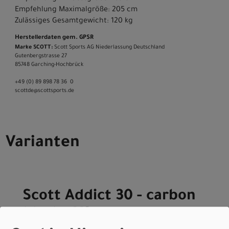
Empfehlung Maximalgröße: 205 cm
Zulässiges Gesamtgewicht: 120 kg
Herstellerdaten gem. GPSR
Marke SCOTT:
Scott Sports AG Niederlassung Deutschland
Gutenbergstrasse 27
85748 Garching-­Hochbrück
+49 (0) 89 898 78 36 ­ 0
scott­de@scott­sports.de
Varianten
Scott Addict 30 - carbon
black - XS