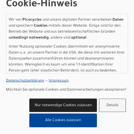
Cookie-Hinweis
Modelljahr 2027
Jetzt anfragen & Probe fahren - sofort im Laden
verfügbar!
Wir von
Picocycles
und unsere digitalen Partner verarbeiten
Daten
Art.Nr. 4253563020004
und speichern
Cookies
mittels dieser Website. Einige sind für den
Größe: XS
Betrieb der Website und aus betriebswirtschaftlichen Gründen
Farbe: carbon black
unbedingt notwendig
, andere sind
optional
.
pro Stück (inkl. MwSt. zzgl.
Versandkosten für
Unter Nutzung optionaler Cookies übermitteln wir anonymisierte
Grossartikel
)
Daten u.a. an unsere Partner in die USA, die diese mit weiteren ihrer
3.799,00 EUR
Datenquellen zusammenführen können und deanonymisieren
könnten. Wenngleich es kaum um eine 1:1-Identifikation Ihrer
Person geht (eher staatlichen Behörden), ist auch zu bedenken,
IN DEN WARENKORB
dass Ihre Daten in den USA nicht in der gleichen Weise geschützt
Datenschutzerklärung
—
Impressum
sind wie bei uns in der Europäischen Union.
Möchten Sie optionale Cookies und Datenverarbeitungen akzeptieren?
Scott Addict 30 - carbon
black - XXS
Nur notwendige Cookies zulassen
Details
Modelljahr 2027
Alle Cookies zulassen
Nicht im Laden verfügbar - Jetzt anfragen!
Art.Nr. 4253563020002