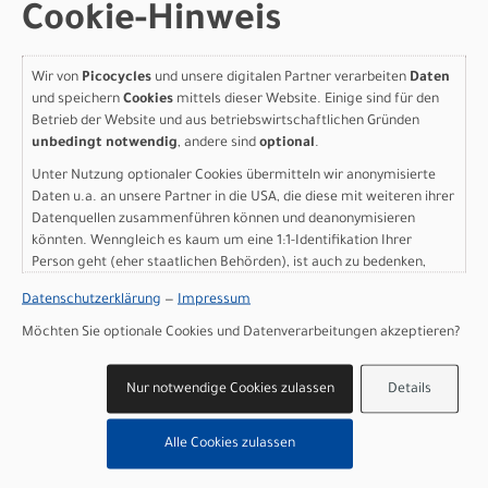
Scott Addict 30 - carbon
Cookie-Hinweis
black - XS
Wir von
Picocycles
und unsere digitalen Partner verarbeiten
Daten
Modelljahr 2027
und speichern
Cookies
mittels dieser Website. Einige sind für den
Betrieb der Website und aus betriebswirtschaftlichen Gründen
Jetzt anfragen & Probe fahren - sofort im Laden
unbedingt notwendig
, andere sind
optional
.
verfügbar!
Art.Nr. 4253563020004
Unter Nutzung optionaler Cookies übermitteln wir anonymisierte
Größe: XS
Daten u.a. an unsere Partner in die USA, die diese mit weiteren ihrer
Farbe: carbon black
Datenquellen zusammenführen können und deanonymisieren
pro Stück (inkl. MwSt. zzgl.
Versandkosten für
könnten. Wenngleich es kaum um eine 1:1-Identifikation Ihrer
Person geht (eher staatlichen Behörden), ist auch zu bedenken,
Grossartikel
)
dass Ihre Daten in den USA nicht in der gleichen Weise geschützt
3.799,00 EUR
Datenschutzerklärung
—
Impressum
sind wie bei uns in der Europäischen Union.
Möchten Sie optionale Cookies und Datenverarbeitungen akzeptieren?
IN DEN WARENKORB
Nur notwendige Cookies zulassen
Details
Scott Addict 30 - carbon
Alle Cookies zulassen
black - XXS