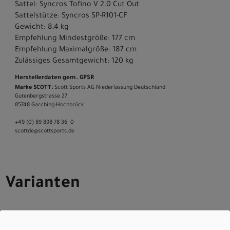
Sattel: Syncros Tofino V 2.0 Cut Out
Sattelstütze: Syncros SP-R101-CF
Gewicht: 8,4 kg
Empfehlung Mindestgröße: 177 cm
Empfehlung Maximalgröße: 187 cm
Zulässiges Gesamtgewicht: 120 kg
Herstellerdaten gem. GPSR
Marke SCOTT:
Scott Sports AG Niederlassung Deutschland
Gutenbergstrasse 27
85748 Garching-­Hochbrück
+49 (0) 89 898 78 36 ­ 0
scott­de@scott­sports.de
Varianten