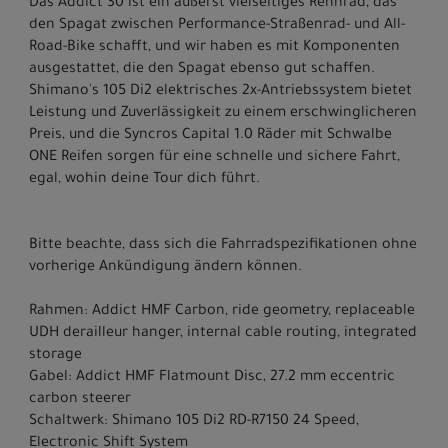
Das Addict 30 ist ein äußerst vielseitiges Rennrad, das
den Spagat zwischen Performance-Straßenrad- und All-
Road-Bike schafft, und wir haben es mit Komponenten
ausgestattet, die den Spagat ebenso gut schaffen.
Shimano's 105 Di2 elektrisches 2x-Antriebssystem bietet
Leistung und Zuverlässigkeit zu einem erschwinglicheren
Preis, und die Syncros Capital 1.0 Räder mit Schwalbe
ONE Reifen sorgen für eine schnelle und sichere Fahrt,
egal, wohin deine Tour dich führt.
Bitte beachte, dass sich die Fahrradspezifikationen ohne
vorherige Ankündigung ändern können.
Rahmen: Addict HMF Carbon, ride geometry, replaceable
UDH derailleur hanger, internal cable routing, integrated
storage
Gabel: Addict HMF Flatmount Disc, 27.2 mm eccentric
carbon steerer
Schaltwerk: Shimano 105 Di2 RD-R7150 24 Speed,
Electronic Shift System