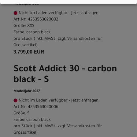
Modelljahr 2027
Nicht im Laden verfügbar - Jetzt anfragen!
Art.Nr. 4253563020002
Größe: XXS
Farbe: carbon black
pro Stück (inkl. MwSt. zzgl.
Versandkosten für
Grossartikel
)
3.799,00 EUR
Scott Addict 30 - carbon
black - S
Modelljahr 2027
Nicht im Laden verfügbar - Jetzt anfragen!
Art.Nr. 4253563020006
Größe: S
Farbe: carbon black
pro Stück (inkl. MwSt. zzgl.
Versandkosten für
Grossartikel
)