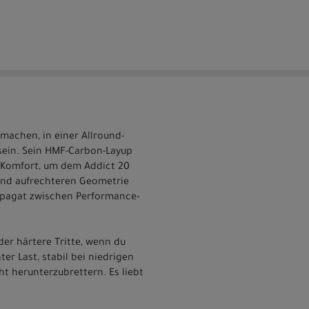
 machen, in einer Allround-
 sein. Sein HMF-Carbon-Layup
d Komfort, um dem Addict 20
 und aufrechteren Geometrie
n Spagat zwischen Performance-
er härtere Tritte, wenn du
er Last, stabil bei niedrigen
ht herunterzubrettern. Es liebt