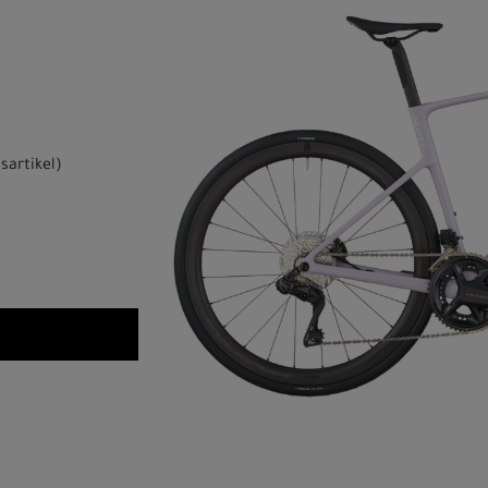
sartikel
)