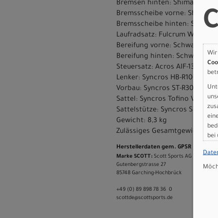
Bremsen hinten: Shimano BR-R
C
Bremsscheibe vorne: Shimano
Bremsscheibe hinten: Shiman
Laufradsatz: Fulcrum WIND 42 
Bereifung vorne: Schwalbe ON
Wir
Bereifung hinten: Schwalbe O
Coo
Steuersatz: Acros AIF-1317
bet
Lenker: Syncros HB-R100-CF
Unt
Vorbau: Syncros ST-R300-AL
uns
Sattel: Syncros Tofino V 2.0 Cu
zus
Sattelstütze: Syncros SP-R101-
ein
Gewicht: 8,3 kg
bed
Zulässiges Gesamtgewicht: 12
bei
Herstellerdaten gem. GPSR
Date
Marke SCOTT:
Scott Sports AG Niederlas
Gutenbergstrasse 27
Möcht
85748 Garching-­Hochbrück
+49 (0) 89 898 78 36 ­ 0
scott­de@scott­sports.de