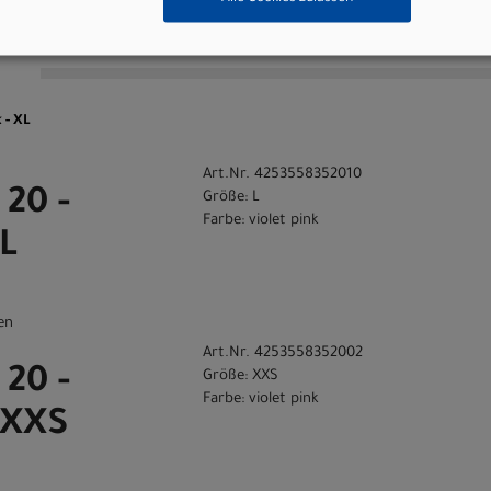
n
 - XL
Art.Nr. 4253558352010
 20 -
Größe: L
Farbe: violet pink
 L
en
Art.Nr. 4253558352002
 20 -
Größe: XXS
Farbe: violet pink
- XXS