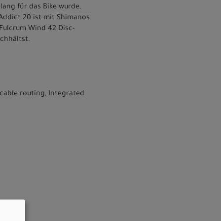
lang für das Bike wurde,
Addict 20 ist mit Shimanos
 Fulcrum Wind 42 Disc-
chhältst.
able routing, Integrated