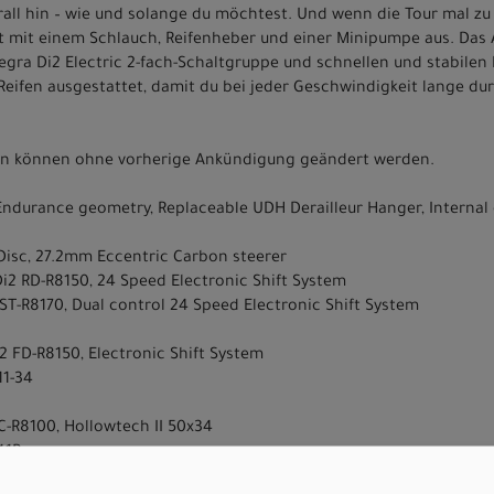
all hin – wie und solange du möchtest. Und wenn die Tour mal zu 
t mit einem Schlauch, Reifenheber und einer Minipumpe aus. Das 
tegra Di2 Electric 2-fach-Schaltgruppe und schnellen und stabilen
eifen ausgestattet, damit du bei jeder Geschwindigkeit lange dur
nen können ohne vorherige Ankündigung geändert werden.
durance geometry, Replaceable UDH Derailleur Hanger, Internal c
Disc, 27.2mm Eccentric Carbon steerer
i2 RD-R8150, 24 Speed Electronic Shift System
ST-R8170, Dual control 24 Speed Electronic Shift System
 FD-R8150, Electronic Shift System
11-34
C-R8100, Hollowtech II 50x34
41B
170 Hyd.Disc