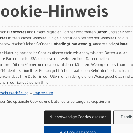
8170 Hyd.Disc
ookie-Hinweis
 RT-CL800 rotor 160mm
o RT-CL800 rotor 160mm
DB Carbon, 24 Front, 24 Rear, Syncros Axle
E Fold, 700x34C
 von
Picocycles
und unsere digitalen Partner verarbeiten
Daten
und speichern
NE Fold, 700x34C
kies
mittels dieser Website. Einige sind für den Betrieb der Website und aus
riebswirtschaftlichen Gründen
unbedingt notwendig
, andere sind
optional
.
er Nutzung optionaler Cookies übermitteln wir anonymisierte Daten u.a. an
ere Partner in die USA, die diese mit weiteren ihrer Datenquellen
t Out
ammenführen können und deanonymisieren könnten. Wenngleich es kaum um
CF
e 1:1-Identifikation Ihrer Person geht (eher staatlichen Behörden), ist auch zu
enken, dass Ihre Daten in den USA nicht in der gleichen Weise geschützt sind 
0 kg
 uns in der Europäischen Union.
nschutzerklärung
—
Impressum
sung Deutschland
en Sie optionale Cookies und Datenverarbeitungen akzeptieren?
Nur notwendige Cookies zulassen
Details
Alle Cookies zulassen