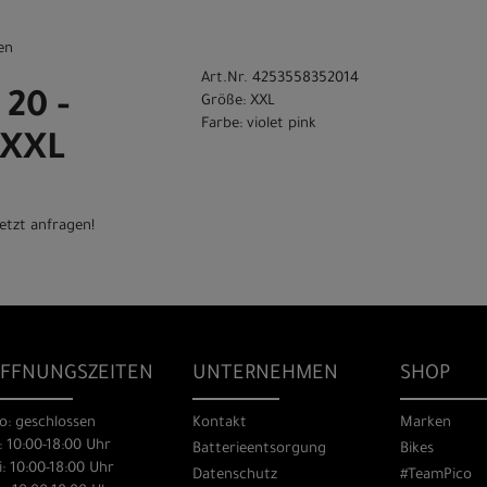
en
Art.Nr. 4253558352014
 20 -
Größe: XXL
Farbe: violet pink
- XXL
etzt anfragen!
FFNUNGSZEITEN
UNTERNEHMEN
SHOP
o: geschlossen
Kontakt
Marken
: 10:00-18:00 Uhr
Batterieentsorgung
Bikes
: 10:00-18:00 Uhr
Datenschutz
#TeamPico