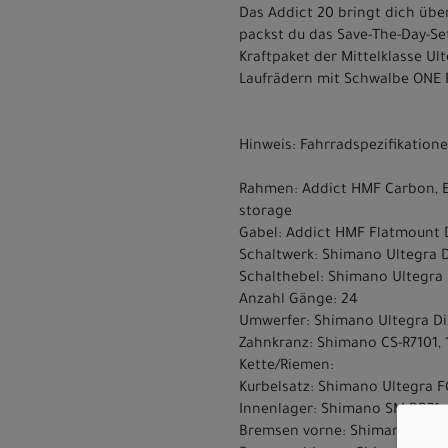
Das Addict 20 bringt dich über
packst du das Save-The-Day-Se
Kraftpaket der Mittelklasse Ul
Laufrädern mit Schwalbe ONE R
Hinweis: Fahrradspezifikatio
Rahmen: Addict HMF Carbon, En
storage
Gabel: Addict HMF Flatmount 
Schaltwerk: Shimano Ultegra D
Schalthebel: Shimano Ultegra 
Anzahl Gänge: 24
Umwerfer: Shimano Ultegra Di2
Zahnkranz: Shimano CS-R7101, 
Kette/Riemen:
Kurbelsatz: Shimano Ultegra F
Innenlager: Shimano SM-BB71-
Bremsen vorne: Shimano BR-R8