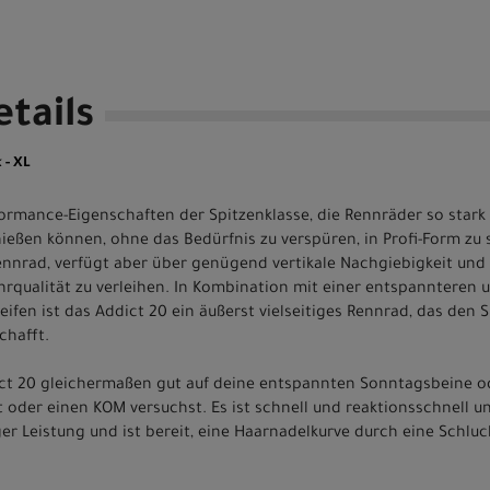
tails
 - XL
formance-Eigenschaften der Spitzenklasse, die Rennräder so stark
nießen können, ohne das Bedürfnis zu verspüren, in Profi-Form zu
Rennrad, verfügt aber über genügend vertikale Nachgiebigkeit un
hrqualität zu verleihen. In Kombination mit einer entspannteren
eifen ist das Addict 20 ein äußerst vielseitiges Rennrad, das de
chafft.
ct 20 gleichermaßen gut auf deine entspannten Sonntagsbeine od
oder einen KOM versuchst. Es ist schnell und reaktionsschnell unt
er Leistung und ist bereit, eine Haarnadelkurve durch eine Schluc