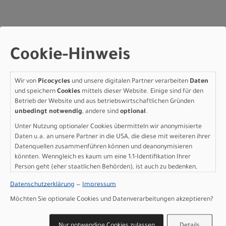
Scott Addict 20 - violet
Cookie-Hinweis
pink - L
Modelljahr 2026
Wir von
Picocycles
und unsere digitalen Partner verarbeiten
Daten
und speichern
Cookies
mittels dieser Website. Einige sind für den
Lieferbar in ca. 5-8 Werktagen
Betrieb der Website und aus betriebswirtschaftlichen Gründen
Art.Nr. 4253558352010
unbedingt notwendig
, andere sind
optional
.
Größe: L
Farbe: violet pink
Unter Nutzung optionaler Cookies übermitteln wir anonymisierte
pro Stück (inkl. MwSt. zzgl.
Versandkosten für
Daten u.a. an unsere Partner in die USA, die diese mit weiteren ihrer
Grossartikel
)
Datenquellen zusammenführen können und deanonymisieren
4.999,00 EUR
könnten. Wenngleich es kaum um eine 1:1-Identifikation Ihrer
Person geht (eher staatlichen Behörden), ist auch zu bedenken,
dass Ihre Daten in den USA nicht in der gleichen Weise geschützt
Datenschutzerklärung
—
Impressum
IN DEN WARENKORB
sind wie bei uns in der Europäischen Union.
Möchten Sie optionale Cookies und Datenverarbeitungen akzeptieren?
Scott Addict 20 - violet
Nur notwendige Cookies zulassen
Details