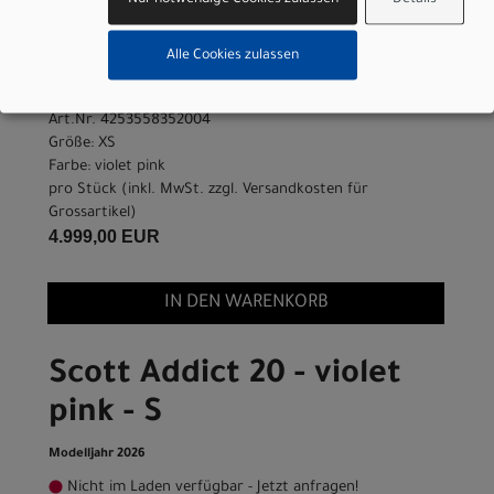
pink - XS
Alle Cookies zulassen
Modelljahr 2026
Lieferbar in ca. 5-8 Werktagen
Art.Nr. 4253558352004
Größe: XS
Farbe: violet pink
pro Stück (inkl. MwSt. zzgl.
Versandkosten für
Grossartikel
)
4.999,00 EUR
IN DEN WARENKORB
Scott Addict 20 - violet
pink - S
Modelljahr 2026
Nicht im Laden verfügbar - Jetzt anfragen!