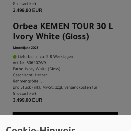
Grossartikel
)
3.499,00 EUR
Orbea KEMEN TOUR 30 L
Ivory White (Gloss)
Modelljahr 2025
Lieferbar in ca. 5-8 Werktagen
Art.Nr. S36907W9
Farbe: Ivory White (Gloss)
Geschlecht: Herren
Rahmengröße: L
pro Stück (inkl. MwSt. zzgl.
Versandkosten für
Grossartikel
)
3.499,00 EUR
IN DEN WARENKORB