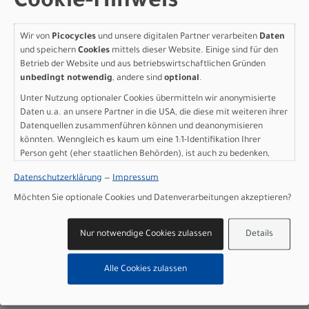
Cookie-Hinweis
Orbea KEMEN TOUR 30
XL Ivory White (Gloss)
Wir von
Picocycles
und unsere digitalen Partner verarbeiten
Daten
und speichern
Cookies
mittels dieser Website. Einige sind für den
Modelljahr 2025
Betrieb der Website und aus betriebswirtschaftlichen Gründen
unbedingt notwendig
, andere sind
optional
.
Lieferbar in ca. 5-8 Werktagen
Art.Nr. S36909W9
Unter Nutzung optionaler Cookies übermitteln wir anonymisierte
Farbe: Ivory White (Gloss)
Daten u.a. an unsere Partner in die USA, die diese mit weiteren ihrer
Datenquellen zusammenführen können und deanonymisieren
Geschlecht: Herren
könnten. Wenngleich es kaum um eine 1:1-Identifikation Ihrer
Rahmengröße: XL
Person geht (eher staatlichen Behörden), ist auch zu bedenken,
pro Stück (inkl. MwSt. zzgl.
Versandkosten für
dass Ihre Daten in den USA nicht in der gleichen Weise geschützt
Grossartikel
)
Datenschutzerklärung
—
Impressum
sind wie bei uns in der Europäischen Union.
3.499,00 EUR
Möchten Sie optionale Cookies und Datenverarbeitungen akzeptieren?
IN DEN WARENKORB
Nur notwendige Cookies zulassen
Details
Orbea KEMEN TOUR 20 S
Alle Cookies zulassen
Ivory White (Gloss)