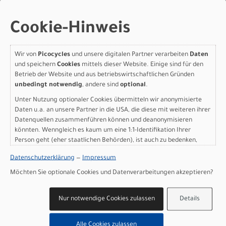
3.499,00 EUR
Cookie-Hinweis
IN DEN WARENKORB
Wir von
Picocycles
und unsere digitalen Partner verarbeiten
Daten
Orbea KEMEN TOUR 30
und speichern
Cookies
mittels dieser Website. Einige sind für den
Betrieb der Website und aus betriebswirtschaftlichen Gründen
XL Ivory White (Gloss)
unbedingt notwendig
, andere sind
optional
.
Unter Nutzung optionaler Cookies übermitteln wir anonymisierte
Modelljahr 2025
Daten u.a. an unsere Partner in die USA, die diese mit weiteren ihrer
Lieferbar in ca. 5-8 Werktagen
Datenquellen zusammenführen können und deanonymisieren
Art.Nr. S36909W9
könnten. Wenngleich es kaum um eine 1:1-Identifikation Ihrer
Farbe: Ivory White (Gloss)
Person geht (eher staatlichen Behörden), ist auch zu bedenken,
Geschlecht: Herren
dass Ihre Daten in den USA nicht in der gleichen Weise geschützt
Datenschutzerklärung
—
Impressum
Rahmengröße: XL
sind wie bei uns in der Europäischen Union.
pro Stück (inkl. MwSt. zzgl.
Versandkosten für
Möchten Sie optionale Cookies und Datenverarbeitungen akzeptieren?
Grossartikel
)
3.499,00 EUR
Nur notwendige Cookies zulassen
Details
IN DEN WARENKORB
Alle Cookies zulassen