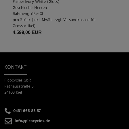
Farbe: Ivory White (Gloss)
Geschlecht: Herren
Rahmengröße: XL
pro Stück (inkl. MwSt. zzgl.
Versandkosten für
Grossartikel
)
4.599,00 EUR
KONTAKT
Picocycles GbR
Rathausstraße 6
24103 Kiel
0431 666 83 57
info@picocycles.de