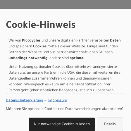
Cookie-Hinweis
Herstellerdaten gem. GPSR
Marke Specialized:
Specialized Germany GmbH
Hauptstr. 4
D-83607 Holzkirchen
Wir von
Picocycles
und unsere digitalen Partner verarbeiten
Daten
und speichern
Cookies
mittels dieser Website. Einige sind für den
+49 8024 90 288 01
Betrieb der Website und aus betriebswirtschaftlichen Gründen
unbedingt notwendig
, andere sind
optional
.
Unter Nutzung optionaler Cookies übermitteln wir anonymisierte
Daten u.a. an unsere Partner in die USA, die diese mit weiteren ihrer
Datenquellen zusammenführen können und deanonymisieren
könnten. Wenngleich es kaum um eine 1:1-Identifikation Ihrer
KONTAKT
Person geht (eher staatlichen Behörden), ist auch zu bedenken,
dass Ihre Daten in den USA nicht in der gleichen Weise geschützt
Picocycles GbR
Datenschutzerklärung
—
Impressum
sind wie bei uns in der Europäischen Union.
Rathausstraße 6
Möchten Sie optionale Cookies und Datenverarbeitungen akzeptieren?
24103 Kiel
Nur notwendige Cookies zulassen
Details