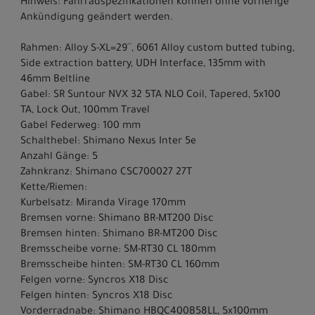
Hinweis: Fahrradspezifikationen können ohne vorherige
Ankündigung geändert werden.
Rahmen: Alloy S-XL=29´´, 6061 Alloy custom butted tubing,
Side extraction battery, UDH Interface, 135mm with
46mm Beltline
Gabel: SR Suntour NVX 32 5TA NLO Coil, Tapered, 5x100
TA, Lock Out, 100mm Travel
Gabel Federweg: 100 mm
Schalthebel: Shimano Nexus Inter 5e
Anzahl Gänge: 5
Zahnkranz: Shimano CSC700027 27T
Kette/Riemen:
Kurbelsatz: Miranda Virage 170mm
Bremsen vorne: Shimano BR-MT200 Disc
Bremsen hinten: Shimano BR-MT200 Disc
Bremsscheibe vorne: SM-RT30 CL 180mm
Bremsscheibe hinten: SM-RT30 CL 160mm
Felgen vorne: Syncros X18 Disc
Felgen hinten: Syncros X18 Disc
Vorderradnabe: Shimano HBQC400B58LL, 5x100mm