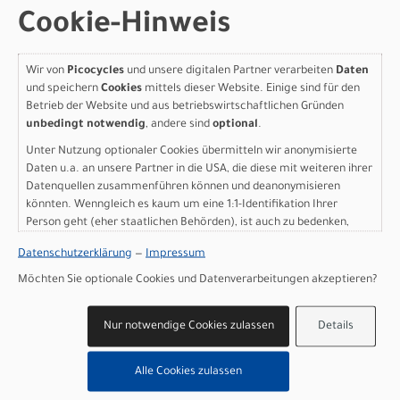
Batterie: PowerTube 540Wh
Cookie-Hinweis
Batteriekapazität: 540 Wh
Ladegerät: 2A Charger
Display: Bosch Purion 200
Wir von
Picocycles
und unsere digitalen Partner verarbeiten
Daten
Gewicht: 28,1 kg
und speichern
Cookies
mittels dieser Website. Einige sind für den
Zulässiges Gesamtgewicht: 160 kg
Betrieb der Website und aus betriebswirtschaftlichen Gründen
unbedingt notwendig
, andere sind
optional
.
Herstellerdaten gem. GPSR
Unter Nutzung optionaler Cookies übermitteln wir anonymisierte
Marke SCOTT:
Scott Sports AG Niederlassung Deutschland
Gutenbergstrasse 27
Daten u.a. an unsere Partner in die USA, die diese mit weiteren ihrer
85748 Garching-­Hochbrück
Datenquellen zusammenführen können und deanonymisieren
könnten. Wenngleich es kaum um eine 1:1-Identifikation Ihrer
+49 (0) 89 898 78 36 ­ 0
Person geht (eher staatlichen Behörden), ist auch zu bedenken,
scott­de@scott­sports.de
dass Ihre Daten in den USA nicht in der gleichen Weise geschützt
Datenschutzerklärung
—
Impressum
sind wie bei uns in der Europäischen Union.
Möchten Sie optionale Cookies und Datenverarbeitungen akzeptieren?
Varianten
Nur notwendige Cookies zulassen
Details
Alle Cookies zulassen