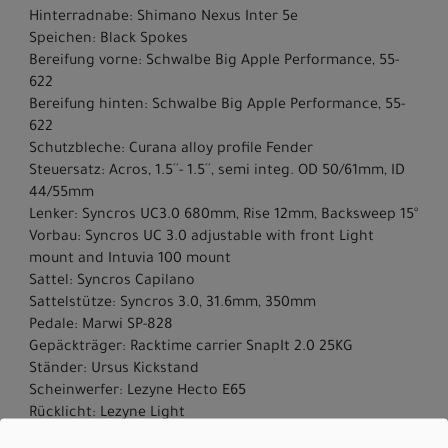
Hinterradnabe: Shimano Nexus Inter 5e
Speichen: Black Spokes
Bereifung vorne: Schwalbe Big Apple Performance, 55-
622
Bereifung hinten: Schwalbe Big Apple Performance, 55-
622
Schutzbleche: Curana alloy profile Fender
Steuersatz: Acros, 1.5´´- 1.5´´, semi integ. OD 50/61mm, ID
44/55mm
Lenker: Syncros UC3.0 680mm, Rise 12mm, Backsweep 15°
Vorbau: Syncros UC 3.0 adjustable with front Light
mount and Intuvia 100 mount
Sattel: Syncros Capilano
Sattelstütze: Syncros 3.0, 31.6mm, 350mm
Pedale: Marwi SP-828
Gepäckträger: Racktime carrier SnapIt 2.0 25KG
Ständer: Ursus Kickstand
Scheinwerfer: Lezyne Hecto E65
Rücklicht: Lezyne Light
Motor: Bosch Performance Line (BDU346Y)