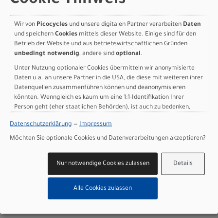
Cookie-Hinweis
Batterie: PowerTube 540Wh
Batteriekapazität: 540 Wh
Wir von
Picocycles
und unsere digitalen Partner verarbeiten
Daten
Ladegerät: 2A Charger
und speichern
Cookies
mittels dieser Website. Einige sind für den
Display: Bosch Purion 200
Betrieb der Website und aus betriebswirtschaftlichen Gründen
Gewicht: 29,7 kg
unbedingt notwendig
, andere sind
optional
.
Zulässiges Gesamtgewicht: 160 kg
Unter Nutzung optionaler Cookies übermitteln wir anonymisierte
Daten u.a. an unsere Partner in die USA, die diese mit weiteren ihrer
Herstellerdaten gem. GPSR
Datenquellen zusammenführen können und deanonymisieren
Marke SCOTT:
Scott Sports AG Niederlassung Deutschland
Gutenbergstrasse 27
könnten. Wenngleich es kaum um eine 1:1-Identifikation Ihrer
85748 Garching-­Hochbrück
Person geht (eher staatlichen Behörden), ist auch zu bedenken,
dass Ihre Daten in den USA nicht in der gleichen Weise geschützt
+49 (0) 89 898 78 36 ­ 0
Datenschutzerklärung
—
Impressum
sind wie bei uns in der Europäischen Union.
scott­de@scott­sports.de
Möchten Sie optionale Cookies und Datenverarbeitungen akzeptieren?
Nur notwendige Cookies zulassen
Details
Varianten
Alle Cookies zulassen