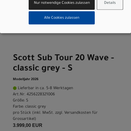
Nur notwendige Cookies zulassen
Details
Alle Cookies zulassen
Varianten
Scott Sub Tour 20 Wave -
classic grey - S
Modelljahr 2026
Lieferbar in ca. 5-8 Werktagen
Art.Nr. 4256228321006
Größe: S
Farbe: classic grey
pro Stück (inkl. MwSt. zzgl.
Versandkosten für
Grossartikel
)
3.999,00 EUR