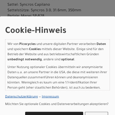
Sattel: Syncros Capilano
Sattelstütze: Syncros 3.0, 31.6mm, 350mm
Pedale: Marwi SP-828
Gepäckträger: Racktime carrier SnapIt 2.0 25KG
Ständer: Ursus Kickstand
Cookie-Hinweis
Scheinwerfer: Lezyne Hecto E65
Rücklicht: Super Bright Lezyne Light
Wir von
Picocycles
und unsere digitalen Partner verarbeiten
Daten
Motor: Bosch Performance Line CX (BDU384Y)
und speichern
Cookies
mittels dieser Website. Einige sind für den
Batterie: PowerTube 600Wh
Betrieb der Website und aus betriebswirtschaftlichen Gründen
Batteriekapazität: 600 Wh
unbedingt notwendig
, andere sind
optional
.
Ladegerät: 2A Charger
Display: Bosch Purion 200
Unter Nutzung optionaler Cookies übermitteln wir anonymisierte
Daten u.a. an unsere Partner in die USA, die diese mit weiteren ihrer
Gewicht: 30,1 kg
Datenquellen zusammenführen können und deanonymisieren
Zulässiges Gesamtgewicht: 160 kg
könnten. Wenngleich es kaum um eine 1:1-Identifikation Ihrer
Herstellerdaten gem. GPSR
Person geht (eher staatlichen Behörden), ist auch zu bedenken,
Marke SCOTT:
Scott Sports AG Niederlassung Deutschland
dass Ihre Daten in den USA nicht in der gleichen Weise geschützt
Gutenbergstrasse 27
Datenschutzerklärung
—
Impressum
sind wie bei uns in der Europäischen Union.
85748 Garching-­Hochbrück
Möchten Sie optionale Cookies und Datenverarbeitungen akzeptieren?
+49 (0) 89 898 78 36 ­ 0
scott­de@scott­sports.de