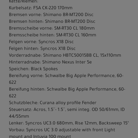
Kette/Riemen:
Kurbelsatz: FSA CK-220 170mm
Bremsen vorne: Shimano BR-MT200 Disc
Bremsen hinten: Shimano BR-MT200 Disc
Bremsscheibe vorne: SM-RT30 CL 180mm
Bremsscheibe hinten: SM-RT30 CL 160mm
Felgen vorne: Syncros X18 Disc
Felgen hinten: Syncros X18 Disc
Vorderradnabe: Shimano HBTC50015BB CL, 15x110mm
Hinterradnabe: Shimano Nexus Inter 5e
Speichen: Black Spokes
Bereifung vorne: Schwalbe Big Apple Performance, 60-
622
Bereifung hinten: Schwalbe Big Apple Performance, 60-
622
Schutzbleche: Curana alloy profile Fender
Steuersatz: Acros, 1.5´´- 1.5´´, semi integ. OD 50/61mm, ID
44/55mm
Lenker: Syncros UC3.0 680mm, Rise 12mm, Backsweep 15°
Vorbau: Syncros UC 3.0 adjustable with front Light
mount and Intuvia 100 mount