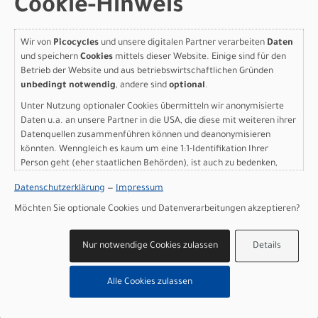
Cookie-Hinweis
Ständer: Ursus Kickstand
Scheinwerfer: Lezyne Hecto E65
Wir von
Picocycles
und unsere digitalen Partner verarbeiten
Daten
Rücklicht: Lezyne Light
und speichern
Cookies
mittels dieser Website. Einige sind für den
Motor: Bosch Performance Line PX (BDU347Y)
Betrieb der Website und aus betriebswirtschaftlichen Gründen
Batterie: PowerTube 800Wh
unbedingt notwendig
, andere sind
optional
.
Batteriekapazität: 800 Wh
Unter Nutzung optionaler Cookies übermitteln wir anonymisierte
Ladegerät: 2A Charger
Daten u.a. an unsere Partner in die USA, die diese mit weiteren ihrer
Display: LED remote, Kiox 300
Datenquellen zusammenführen können und deanonymisieren
Gewicht: 29,7 kg
könnten. Wenngleich es kaum um eine 1:1-Identifikation Ihrer
Zulässiges Gesamtgewicht: 160 kg
Person geht (eher staatlichen Behörden), ist auch zu bedenken,
dass Ihre Daten in den USA nicht in der gleichen Weise geschützt
Herstellerdaten gem. GPSR
Datenschutzerklärung
—
Impressum
Marke SCOTT:
Scott Sports AG Niederlassung Deutschland
sind wie bei uns in der Europäischen Union.
Gutenbergstrasse 27
Möchten Sie optionale Cookies und Datenverarbeitungen akzeptieren?
85748 Garching-­Hochbrück
+49 (0) 89 898 78 36 ­ 0
Nur notwendige Cookies zulassen
Details
scott­de@scott­sports.de
Alle Cookies zulassen