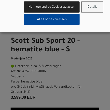
Nur notwendige Cookies zulassen
Details
Varianten
Alle Cookies zulassen
Scott Sub Sport 20 -
hematite blue - S
Modelljahr 2026
Lieferbar in ca. 5-8 Werktagen
Art.Nr. 4257058131006
Größe: S
Farbe: hematite blue
pro Stück (inkl. MwSt. zzgl.
Versandkosten für
Grossartikel
)
3.599,00 EUR