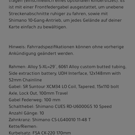
tragen (einschließlich eines optionalen Kindersitzes). Es
ist mit einer Frontfedergabel ausgestattet, um unebene
Streckenabschnitte ruhiger zu fahren, sowie mit
Shimano 10-Gang-Antrieb, um jedes Gelände auf deiner
Karte einfach zu bewältigen.
Hinweis: Fahrradspezifikationen können ohne vorherige
Ankündigung geändert werden.
Rahmen: Alloy S-XL=29´´, 6061 Alloy custom butted tubing,
Side extraction battery, UDH Interface, 12x148mm with
52mm Chainline
Gabel: SR Suntour XCM34 LO Coil, Tapered, 15x110 bolt
Axle, Lock Out, 100mm Travel
Gabel Federweg: 100 mm
Schalthebel: Shimano CUES RD-U6000GS 10 Speed
Anzahl Gänge: 10
Zahnkranz: Shimano CS-LG40010 11-48 T
Kette/Riemen:
Kurbelsatz: FSA CK-220 170mm