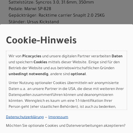
Sattelstütze: Syncros 3.0, 31.6mm, 350mm
Pedale: Marwi SP-828
Gepäckträger: Racktime carrier SnapIt 2.0 25KG
Ständer: Ursus Kickstand
Scheinwerfer: Lezyne Hecto E65
Rücklicht: Super Bright Lezyne Light
Cookie-Hinweis
Motor: Bosch Performance Line PX (BDU347Y)
Batterie: PowerTube 600Wh
Batteriekapazität: 600 Wh
Wir von
Picocycles
und unsere digitalen Partner verarbeiten
Daten
Ladegerät: 2A Charger
und speichern
Cookies
mittels dieser Website. Einige sind für den
Display: Bosch Purion 200
Betrieb der Website und aus betriebswirtschaftlichen Gründen
unbedingt notwendig
, andere sind
optional
.
Gewicht: 28,00 kg
Zulässiges Gesamtgewicht: 160 kg
Unter Nutzung optionaler Cookies übermitteln wir anonymisierte
Daten u.a. an unsere Partner in die USA, die diese mit weiteren ihrer
Herstellerdaten gem. GPSR
Datenquellen zusammenführen können und deanonymisieren
Marke SCOTT:
Scott Sports AG Niederlassung Deutschland
könnten. Wenngleich es kaum um eine 1:1-Identifikation Ihrer
Gutenbergstrasse 27
85748 Garching-­Hochbrück
Person geht (eher staatlichen Behörden), ist auch zu bedenken,
dass Ihre Daten in den USA nicht in der gleichen Weise geschützt
+49 (0) 89 898 78 36 ­ 0
Datenschutzerklärung
—
Impressum
sind wie bei uns in der Europäischen Union.
scott­de@scott­sports.de
Möchten Sie optionale Cookies und Datenverarbeitungen akzeptieren?