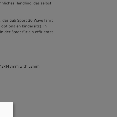
nliches Handling, das selbst
, das Sub Sport 20 Wave fährt
optionalen Kindersitz). In
 der Stadt für ein effizientes
ce, 12x148mm with 52mm