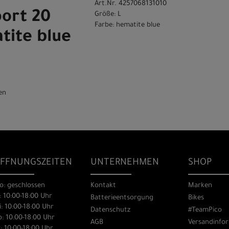
Art.Nr. 4257068131010
port 20
Größe: L
Farbe: hematite blue
tite blue
en
FFNUNGSZEITEN
UNTERNEHMEN
SHOP
o: geschlossen
Kontakt
Marken
: 10:00-18:00 Uhr
Batterieentsorgung
Bikes
: 10:00-18:00 Uhr
Datenschutz
#TeamPico
: 10:00-18:00 Uhr
AGB
Versandinfo
: 10:00-18:00 Uhr