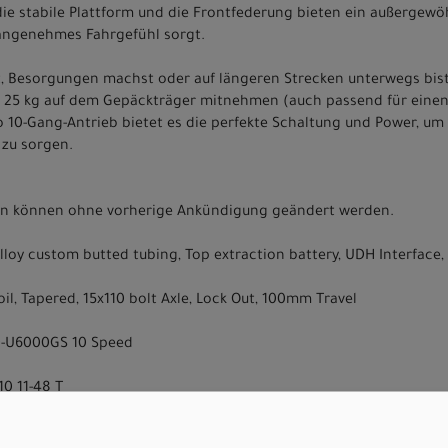
e stabile Plattform und die Frontfederung bieten ein außergewöh
 angenehmes Fahrgefühl sorgt.
st, Besorgungen machst oder auf längeren Strecken unterwegs bist
 25 kg auf dem Gepäckträger mitnehmen (auch passend für einen 
0-Gang-Antrieb bietet es die perfekte Schaltung und Power, um in
zu sorgen.
nen können ohne vorherige Ankündigung geändert werden.
 Alloy custom butted tubing, Top extraction battery, UDH Interfa
l, Tapered, 15x110 bolt Axle, Lock Out, 100mm Travel
D-U6000GS 10 Speed
0 11-48 T