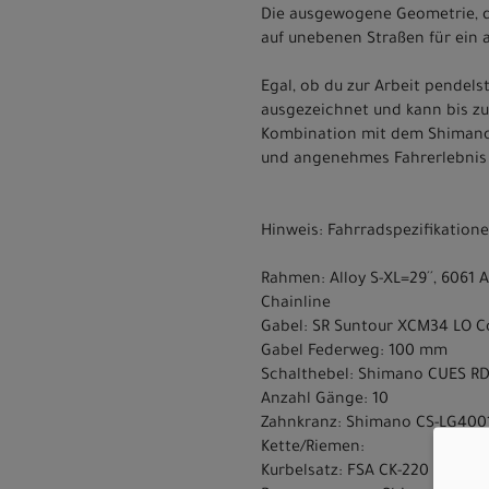
Die ausgewogene Geometrie, di
auf unebenen Straßen für ein
Egal, ob du zur Arbeit pendel
ausgezeichnet und kann bis zu
Kombination mit dem Shimano 1
und angenehmes Fahrerlebnis 
Hinweis: Fahrradspezifikatio
Rahmen: Alloy S-XL=29´´, 6061
Chainline
Gabel: SR Suntour XCM34 LO Coi
Gabel Federweg: 100 mm
Schalthebel: Shimano CUES R
Anzahl Gänge: 10
Zahnkranz: Shimano CS-LG4001
Kette/Riemen:
Kurbelsatz: FSA CK-220 170mm