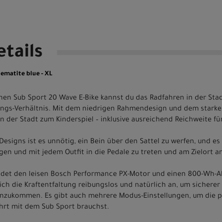
tails
ematite blue - XL
en Sub Sport 20 Wave E-Bike kannst du das Radfahren in der Stad
ungs-Verhältnis. Mit dem niedrigen Rahmendesign und dem starke
 der Stadt zum Kinderspiel – inklusive ausreichend Reichweite für
esigns ist es unnötig, ein Bein über den Sattel zu werfen, und es
en und mit jedem Outfit in die Pedale zu treten und am Zielort
det den leisen Bosch Performance PX-Motor und einen 800-Wh-Ak
sich die Kraftentfaltung reibungslos und natürlich an, um sicher
anzukommen. Es gibt auch mehrere Modus-Einstellungen, um die 
Fahrt mit dem Sub Sport brauchst.