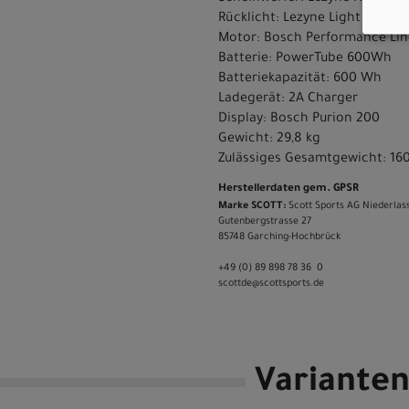
Rücklicht: Lezyne Light
Motor: Bosch Performance Li
Batterie: PowerTube 600Wh
Batteriekapazität: 600 Wh
Ladegerät: 2A Charger
Display: Bosch Purion 200
Gewicht: 29,8 kg
Zulässiges Gesamtgewicht: 16
Herstellerdaten gem. GPSR
Marke SCOTT:
Scott Sports AG Niederlas
Gutenbergstrasse 27
85748 Garching-­Hochbrück
+49 (0) 89 898 78 36 ­ 0
scott­de@scott­sports.de
Variante