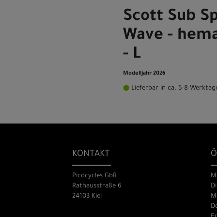
Scott Sub S
Wave - hema
- L
Modelljahr 2026
Lieferbar in ca. 5-8 Werktag
KONTAKT
Ö
Picocycles GbR
M
Rathausstraße 6
Di
24103 Kiel
Mi
Do
Fr