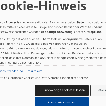
T200 Disc
ookie-Hinweis
MT200 Disc
 CL 180mm
0 CL 160mm
c
 von
Picocycles
und unsere digitalen Partner verarbeiten
Daten
und speichern
sc
kies
mittels dieser Website. Einige sind für den Betrieb der Website und aus
riebswirtschaftlichen Gründen
unbedingt notwendig
, andere sind
optional
.
C50015BB CL, 15x110mm
C500HMBB, 148x12mm
er Nutzung optionaler Cookies übermitteln wir anonymisierte Daten u.a. an
ere Partner in die USA, die diese mit weiteren ihrer Datenquellen
 Apple Performance, 60-622
ammenführen können und deanonymisieren könnten. Wenngleich es kaum um
g Apple Performance, 60-622
e 1:1-Identifikation Ihrer Person geht (eher staatlichen Behörden), ist auch zu
enken, dass Ihre Daten in den USA nicht in der gleichen Weise geschützt sind 
file Fender
 uns in der Europäischen Union.
, semi integ. OD 50/61mm, ID 44/55mm
 Rise 12mm, Backsweep 15°
nschutzerklärung
—
Impressum
able with front Light mount
en Sie optionale Cookies und Datenverarbeitungen akzeptieren?
.6mm, 350mm
Nur notwendige Cookies zulassen
Details
r SnapIt 2.0 25KG
Alle Cookies zulassen
65