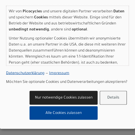
Griffe: Syncros Comfort Lock On grips
Wir von
Picocycles
und unsere digitalen Partner verarbeiten
Daten
Sattel: DDK Vacuum Saddle
und speichern
Cookies
mittels dieser Website. Einige sind für den
Sattelstütze: HL SP C212, 31.6mm, Black
Betrieb der Website und aus betriebswirtschaftlichen Gründen
Pedale: Feimin FP-803, w/Reflector
unbedingt notwendig
, andere sind
optional
.
Gewicht: 13,63 kg
Unter Nutzung optionaler Cookies übermitteln wir anonymisierte
Empfehlung Mindestgröße: 163 cm
Daten u.a. an unsere Partner in die USA, die diese mit weiteren ihrer
Empfehlung Maximalgröße: 175 cm
Datenquellen zusammenführen können und deanonymisieren
Zulässiges Gesamtgewicht: 130 kg
könnten. Wenngleich es kaum um eine 1:1-Identifikation Ihrer
Herstellerdaten gem. GPSR
Person geht (eher staatlichen Behörden), ist auch zu bedenken,
Marke SCOTT:
Scott Sports AG Niederlassung Deutschland
dass Ihre Daten in den USA nicht in der gleichen Weise geschützt
Datenschutzerklärung
—
Impressum
Gutenbergstrasse 27
sind wie bei uns in der Europäischen Union.
85748 Garching-­Hochbrück
Möchten Sie optionale Cookies und Datenverarbeitungen akzeptieren?
+49 (0) 89 898 78 36 ­ 0
scott­de@scott­sports.de
Nur notwendige Cookies zulassen
Details
Alle Cookies zulassen
Varianten