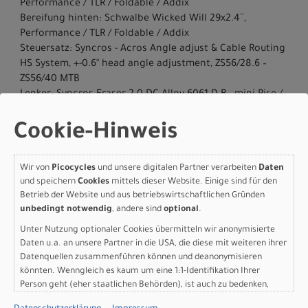
Performance / TLR / Foldable / Addix
Bereifung hinten: Schwalbe Wicked Will 29x2.4´´,
Performance / TLR / Foldable / Addix
Steuersatz: Syncros - Acros Angle adjust & Cable Routing
HS System, +-0.6° head angle adjustment, ZS56/28.6 –
ZS56/40 MTB
Lenker: Syncros Fraser 2.0 DC Alloy 6061 D.B., mini Rise /
back sweep 8° / 760mm
Vorbau: Syncros DC 3.0, Syncros Cable Integration
Cookie-Hinweis
System, 0° rise / 6061 Alloy / 31.8mm / 1 1/8´´
Griffe: Syncros Performance XC lock-on grips
Wir von
Picocycles
und unsere digitalen Partner verarbeiten
Daten
Remote System: SCOTT TwinLoc 2 Technology,
und speichern
Cookies
mittels dieser Website. Einige sind für den
Suspension & Dropper Remote, 3 Suspension modes
Betrieb der Website und aus betriebswirtschaftlichen Gründen
Sattel: Syncros Tofino 2.5 Regular
unbedingt notwendig
, andere sind
optional
.
Sattelstütze: Syncros Duncan Dropper Post 2.5, 31.6mm /
Unter Nutzung optionaler Cookies übermitteln wir anonymisierte
S & M size 125mm / L size 150mm / XL size 170mm
Daten u.a. an unsere Partner in die USA, die diese mit weiteren ihrer
Gewicht: 14,95 kg
Datenquellen zusammenführen können und deanonymisieren
Empfehlung Mindestgröße: 170 cm
könnten. Wenngleich es kaum um eine 1:1-Identifikation Ihrer
Empfehlung Maximalgröße: 180 cm
Person geht (eher staatlichen Behörden), ist auch zu bedenken,
Zulässiges Gesamtgewicht: 128 kg
dass Ihre Daten in den USA nicht in der gleichen Weise geschützt