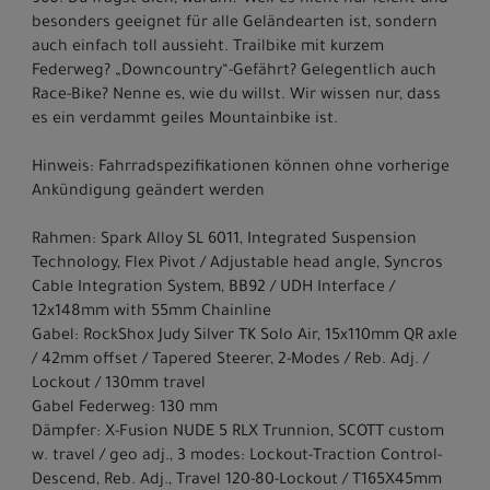
960. Du fragst dich, warum? Weil es nicht nur leicht und
besonders geeignet für alle Geländearten ist, sondern
auch einfach toll aussieht. Trailbike mit kurzem
Federweg? „Downcountry“-Gefährt? Gelegentlich auch
Race-Bike? Nenne es, wie du willst. Wir wissen nur, dass
es ein verdammt geiles Mountainbike ist.
Hinweis: Fahrradspezifikationen können ohne vorherige
Ankündigung geändert werden
Rahmen: Spark Alloy SL 6011, Integrated Suspension
Technology, Flex Pivot / Adjustable head angle, Syncros
Cable Integration System, BB92 / UDH Interface /
12x148mm with 55mm Chainline
Gabel: RockShox Judy Silver TK Solo Air, 15x110mm QR axle
/ 42mm offset / Tapered Steerer, 2-Modes / Reb. Adj. /
Lockout / 130mm travel
Gabel Federweg: 130 mm
Dämpfer: X-Fusion NUDE 5 RLX Trunnion, SCOTT custom
w. travel / geo adj., 3 modes: Lockout-Traction Control-
Descend, Reb. Adj., Travel 120-80-Lockout / T165X45mm