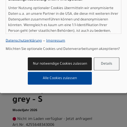
Herstellerdaten gem. GPSR
Marke SCOTT:
Scott Sports AG Niederlassung Deutschland
Unter Nutzung optionaler Cookies übermitteln wir anonymisierte
Gutenbergstrasse 27
Daten u.a. an unsere Partner in die USA, die diese mit weiteren ihrer
85748 Garching-­Hochbrück
Datenquellen zusammenführen können und deanonymisieren
könnten. Wenngleich es kaum um eine 1:1-Identifikation Ihrer
+49 (0) 89 898 78 36 ­ 0
Person geht (eher staatlichen Behörden), ist auch zu bedenken,
scott­de@scott­sports.de
dass Ihre Daten in den USA nicht in der gleichen Weise geschützt
Datenschutzerklärung
—
Impressum
sind wie bei uns in der Europäischen Union.
Möchten Sie optionale Cookies und Datenverarbeitungen akzeptieren?
Varianten
Nur notwendige Cookies zulassen
Details
Alle Cookies zulassen
Scott Spark 910 - scratch
grey - S
Modelljahr 2026
Nicht im Laden verfügbar - Jetzt anfragen!
Art.Nr. 4255648343006