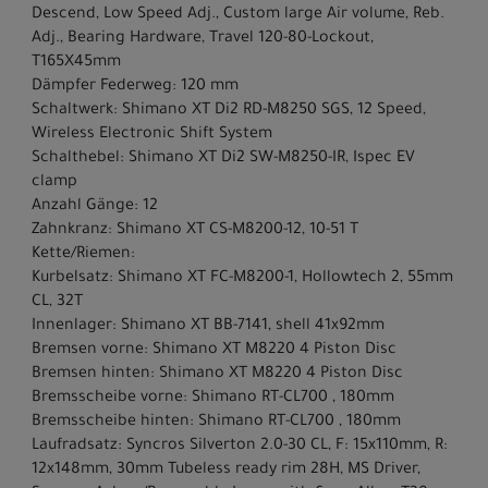
Descend, Low Speed Adj., Custom large Air volume, Reb.
Adj., Bearing Hardware, Travel 120-80-Lockout,
T165X45mm
Dämpfer Federweg: 120 mm
Schaltwerk: Shimano XT Di2 RD-M8250 SGS, 12 Speed,
Wireless Electronic Shift System
Schalthebel: Shimano XT Di2 SW-M8250-IR, Ispec EV
clamp
Anzahl Gänge: 12
Zahnkranz: Shimano XT CS-M8200-12, 10-51 T
Kette/Riemen:
Kurbelsatz: Shimano XT FC-M8200-1, Hollowtech 2, 55mm
CL, 32T
Innenlager: Shimano XT BB-7141, shell 41x92mm
Bremsen vorne: Shimano XT M8220 4 Piston Disc
Bremsen hinten: Shimano XT M8220 4 Piston Disc
Bremsscheibe vorne: Shimano RT-CL700 , 180mm
Bremsscheibe hinten: Shimano RT-CL700 , 180mm
Laufradsatz: Syncros Silverton 2.0-30 CL, F: 15x110mm, R:
12x148mm, 30mm Tubeless ready rim 28H, MS Driver,