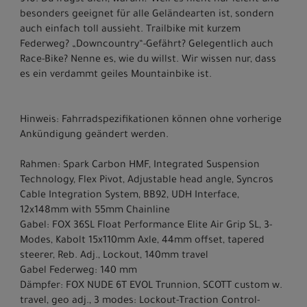
910. Du fragst dich, warum? Weil es nicht nur leicht und
besonders geeignet für alle Geländearten ist, sondern
auch einfach toll aussieht. Trailbike mit kurzem
Federweg? „Downcountry“-Gefährt? Gelegentlich auch
Race-Bike? Nenne es, wie du willst. Wir wissen nur, dass
es ein verdammt geiles Mountainbike ist.
Hinweis: Fahrradspezifikationen können ohne vorherige
Ankündigung geändert werden.
Rahmen: Spark Carbon HMF, Integrated Suspension
Technology, Flex Pivot, Adjustable head angle, Syncros
Cable Integration System, BB92, UDH Interface,
12x148mm with 55mm Chainline
Gabel: FOX 36SL Float Performance Elite Air Grip SL, 3-
Modes, Kabolt 15x110mm Axle, 44mm offset, tapered
steerer, Reb. Adj., Lockout, 140mm travel
Gabel Federweg: 140 mm
Dämpfer: FOX NUDE 6T EVOL Trunnion, SCOTT custom w.
travel, geo adj., 3 modes: Lockout-Traction Control-