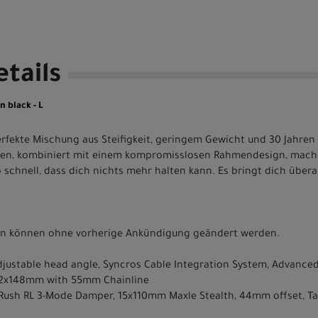
tails
 black - L
erfekte Mischung aus Steifigkeit, geringem Gewicht und 30 Jahren 
ten, kombiniert mit einem kompromisslosen Rahmendesign, mach
o schnell, dass dich nichts mehr halten kann. Es bringt dich übera
nen können ohne vorherige Ankündigung geändert werden.
justable head angle, Syncros Cable Integration System, Advanc
 12x148mm with 55mm Chainline
, Rush RL 3-Mode Damper, 15x110mm Maxle Stealth, 44mm offset, Ta