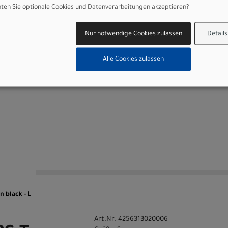
 Technology, Suspension & Dropper Remote, 3 Suspension modes
en Sie optionale Cookies und Datenverarbeitungen akzeptieren?
Cut Out
Dropper 1.5XC, 31.6mm, all sizes 100mm
Nur notwendige Cookies zulassen
Details
0 kg
Alle Cookies zulassen
sung Deutschland
n
 black - L
Art.Nr. 4256313020006