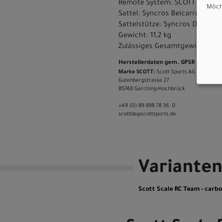
Remote System: SCOTT RideLoc
Möcht
Sattel: Syncros Belcarra V2.5 
Sattelstütze: Syncros Duncan 
Gewicht: 11,2 kg
Zulässiges Gesamtgewicht: 13
Herstellerdaten gem. GPSR
Marke SCOTT:
Scott Sports AG Niederlas
Gutenbergstrasse 27
85748 Garching-­Hochbrück
+49 (0) 89 898 78 36 ­ 0
scott­de@scott­sports.de
Variante
Scott Scale RC Team - carbon