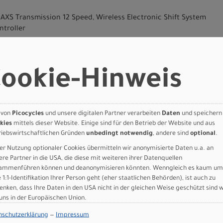
AXS Transmission 12 Speed, Wireless Electronic Shift System
ntroller
 V2 Transmission 10-52
ookie-Hinweis
nsmission, DUB, 55mm CL, 34T
TB Wide, shell 41x92mm
ston Disc
iston Disc
 von
Picocycles
und unsere digitalen Partner verarbeiten
Daten
und speichern
nterline CL Rotors 180mm
kies
mittels dieser Website. Einige sind für den Betrieb der Website und aus
nterline CL Rotors 160mm
riebswirtschaftlichen Gründen
unbedingt notwendig
, andere sind
optional
.
n 2.5-30 CL, F: 15x110mm, R: 12x148mm, 30mm Tubeless ready rim, 
er Nutzung optionaler Cookies übermitteln wir anonymisierte Daten u.a. an
 T25 Tools
ere Partner in die USA, die diese mit weiteren ihrer Datenquellen
Race, 29x2.4´´, 120TPI Foldable Bead,Tubeless Ready, EXO
ammenführen können und deanonymisieren könnten. Wenngleich es kaum um
 Race, 29x2.4´´, 120TPI Foldable Bead,Tubeless Ready, EXO
e 1:1-Identifikation Ihrer Person geht (eher staatlichen Behörden), ist auch zu
gle adjust & Cable Routing HS System, +-0.6° head angle adjustme
enken, dass Ihre Daten in den USA nicht in der gleichen Weise geschützt sind 
lloy 6061 D.B., Flat Bar, 8°, 740mm
 uns in der Europäischen Union.
 Cable Integration System, -12° rise, 6061 Alloy, 31.8mm, 1 1/8´´
C lock-on grips
nschutzerklärung
—
Impressum