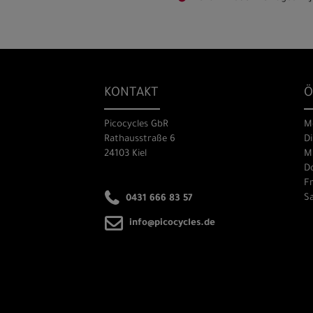
KONTAKT
Ö
Picocycles GbR
M
Rathausstraße 6
Di
24103 Kiel
Mi
Do
Fr
Sa
0431 666 83 57
info@picocycles.de