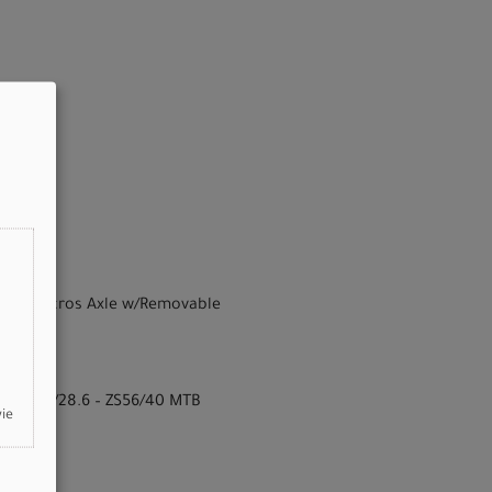
28H, Syncros Axle w/Removable
nt, ZS56/28.6 – ZS56/40 MTB
wie