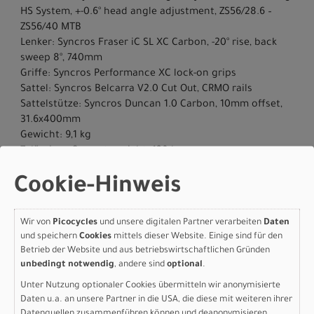
HS System, +-0.6° head angle adjustment, ZS56/28.6 –
ZS56/40 MTB
Lenker: Syncros Fraser iC SL XC Carbon, -20° rise, back
sweep 8°, 740mm
Griffe: Syncros Performance XC lock-on grips
Sattel: Syncros Belcarra V2.0 Cut Out, CRMO rails
Sattelstütze: Syncros Duncan 1.0 Carbon, 10mm offset,
31.6x400mm
Gewicht: 9,1 kg
Zulässiges Gesamtgewicht: 120 kg
Herstellerdaten gem. GPSR
Cookie-Hinweis
Marke SCOTT:
Scott Sports AG Niederlassung Deutschland
Gutenbergstrasse 27
85748 Garching-­Hochbrück
Wir von
Picocycles
und unsere digitalen Partner verarbeiten
Daten
+49 (0) 89 898 78 36 ­ 0
und speichern
Cookies
mittels dieser Website. Einige sind für den
scott­de@scott­sports.de
Betrieb der Website und aus betriebswirtschaftlichen Gründen
unbedingt notwendig
, andere sind
optional
.
Unter Nutzung optionaler Cookies übermitteln wir anonymisierte
Daten u.a. an unsere Partner in die USA, die diese mit weiteren ihrer
Datenquellen zusammenführen können und deanonymisieren