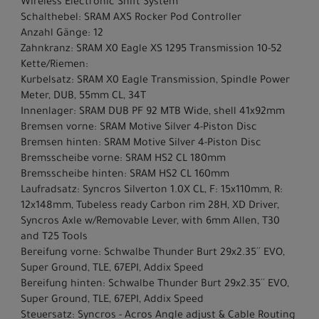
Wireless Electronic Shift System
Schalthebel: SRAM AXS Rocker Pod Controller
Anzahl Gänge: 12
Zahnkranz: SRAM X0 Eagle XS 1295 Transmission 10-52
Kette/Riemen:
Kurbelsatz: SRAM X0 Eagle Transmission, Spindle Power
Meter, DUB, 55mm CL, 34T
Innenlager: SRAM DUB PF 92 MTB Wide, shell 41x92mm
Bremsen vorne: SRAM Motive Silver 4-Piston Disc
Bremsen hinten: SRAM Motive Silver 4-Piston Disc
Bremsscheibe vorne: SRAM HS2 CL 180mm
Bremsscheibe hinten: SRAM HS2 CL 160mm
Laufradsatz: Syncros Silverton 1.0X CL, F: 15x110mm, R:
12x148mm, Tubeless ready Carbon rim 28H, XD Driver,
Syncros Axle w/Removable Lever, with 6mm Allen, T30
and T25 Tools
Bereifung vorne: Schwalbe Thunder Burt 29x2.35´´ EVO,
Super Ground, TLE, 67EPI, Addix Speed
Bereifung hinten: Schwalbe Thunder Burt 29x2.35´´ EVO,
Super Ground, TLE, 67EPI, Addix Speed
Steuersatz: Syncros - Acros Angle adjust & Cable Routing