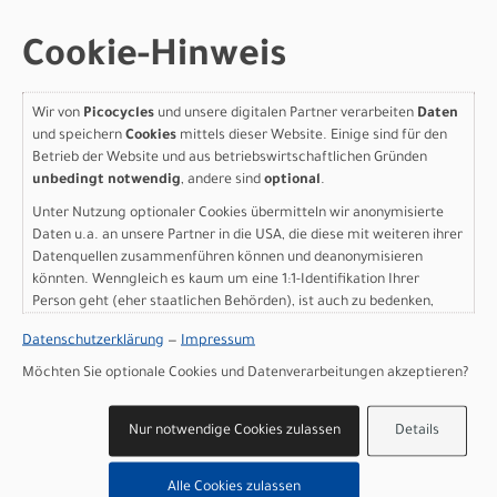
Varianten
Cookie-Hinweis
Wir von
Picocycles
und unsere digitalen Partner verarbeiten
Daten
und speichern
Cookies
mittels dieser Website. Einige sind für den
Scott Scale 925 - black -
Betrieb der Website und aus betriebswirtschaftlichen Gründen
unbedingt notwendig
, andere sind
optional
.
M
Unter Nutzung optionaler Cookies übermitteln wir anonymisierte
Daten u.a. an unsere Partner in die USA, die diese mit weiteren ihrer
Modelljahr 2026
Datenquellen zusammenführen können und deanonymisieren
Nicht im Laden verfügbar - Jetzt anfragen!
könnten. Wenngleich es kaum um eine 1:1-Identifikation Ihrer
Art.Nr. 4256490001008
Person geht (eher staatlichen Behörden), ist auch zu bedenken,
Größe: M
dass Ihre Daten in den USA nicht in der gleichen Weise geschützt
Farbe: black
Datenschutzerklärung
—
Impressum
sind wie bei uns in der Europäischen Union.
pro Stück (inkl. MwSt. zzgl.
Versandkosten für
Möchten Sie optionale Cookies und Datenverarbeitungen akzeptieren?
Grossartikel
)
1.699,00 EUR
Nur notwendige Cookies zulassen
Details
Scott Scale 925 - black -
Alle Cookies zulassen