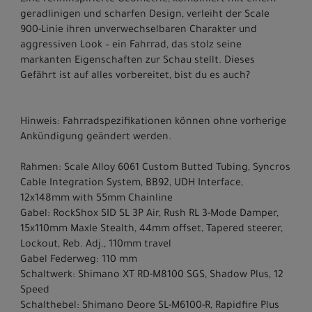
Eine renninspirierte Geometrie, kombiniert mit einem
geradlinigen und scharfen Design, verleiht der Scale
900-Linie ihren unverwechselbaren Charakter und
aggressiven Look – ein Fahrrad, das stolz seine
markanten Eigenschaften zur Schau stellt. Dieses
Gefährt ist auf alles vorbereitet, bist du es auch?
Hinweis: Fahrradspezifikationen können ohne vorherige
Ankündigung geändert werden.
Rahmen: Scale Alloy 6061 Custom Butted Tubing, Syncros
Cable Integration System, BB92, UDH Interface,
12x148mm with 55mm Chainline
Gabel: RockShox SID SL 3P Air, Rush RL 3-Mode Damper,
15x110mm Maxle Stealth, 44mm offset, Tapered steerer,
Lockout, Reb. Adj., 110mm travel
Gabel Federweg: 110 mm
Schaltwerk: Shimano XT RD-M8100 SGS, Shadow Plus, 12
Speed
Schalthebel: Shimano Deore SL-M6100-R, Rapidfire Plus