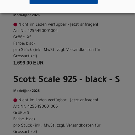
XS
Modelljahr 2026
Nicht im Laden verfügbar - Jetzt anfragen!
Art.Nr. 4256490001004
Größe: XS
Farbe: black
pro Stück (inkl. MwSt. zzgl.
Versandkosten für
Grossartikel
)
1.699,00 EUR
Scott Scale 925 - black - S
Modelljahr 2026
Nicht im Laden verfügbar - Jetzt anfragen!
Art.Nr. 4256490001006
Größe: S
Farbe: black
pro Stück (inkl. MwSt. zzgl.
Versandkosten für
Grossartikel
)