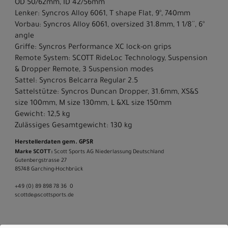
OD 50/62mm, ID 42/56mm
Lenker: Syncros Alloy 6061, T shape Flat, 9°, 740mm
Vorbau: Syncros Alloy 6061, oversized 31.8mm, 1 1/8´´, 6°
angle
Griffe: Syncros Performance XC lock-on grips
Remote System: SCOTT RideLoc Technology, Suspension
& Dropper Remote, 3 Suspension modes
Sattel: Syncros Belcarra Regular 2.5
Sattelstütze: Syncros Duncan Dropper, 31.6mm, XS&S
size 100mm, M size 130mm, L &XL size 150mm
Gewicht: 12,5 kg
Zulässiges Gesamtgewicht: 130 kg
Herstellerdaten gem. GPSR
Marke SCOTT:
Scott Sports AG Niederlassung Deutschland
Gutenbergstrasse 27
85748 Garching-­Hochbrück
+49 (0) 89 898 78 36 ­ 0
scott­de@scott­sports.de