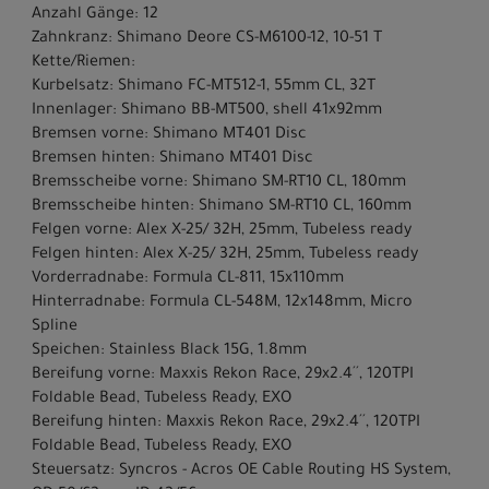
Anzahl Gänge: 12
Zahnkranz: Shimano Deore CS-M6100-12, 10-51 T
Kette/Riemen:
Kurbelsatz: Shimano FC-MT512-1, 55mm CL, 32T
Innenlager: Shimano BB-MT500, shell 41x92mm
Bremsen vorne: Shimano MT401 Disc
Bremsen hinten: Shimano MT401 Disc
Bremsscheibe vorne: Shimano SM-RT10 CL, 180mm
Bremsscheibe hinten: Shimano SM-RT10 CL, 160mm
Felgen vorne: Alex X-25/ 32H, 25mm, Tubeless ready
Felgen hinten: Alex X-25/ 32H, 25mm, Tubeless ready
Vorderradnabe: Formula CL-811, 15x110mm
Hinterradnabe: Formula CL-548M, 12x148mm, Micro
Spline
Speichen: Stainless Black 15G, 1.8mm
Bereifung vorne: Maxxis Rekon Race, 29x2.4´´, 120TPI
Foldable Bead, Tubeless Ready, EXO
Bereifung hinten: Maxxis Rekon Race, 29x2.4´´, 120TPI
Foldable Bead, Tubeless Ready, EXO
Steuersatz: Syncros - Acros OE Cable Routing HS System,