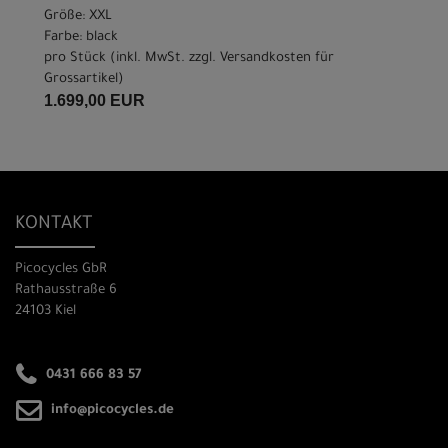
Größe: XXL
Farbe: black
pro Stück (inkl. MwSt. zzgl.
Versandkosten für
Grossartikel
)
1.699,00 EUR
KONTAKT
Picocycles GbR
Rathausstraße 6
24103 Kiel
0431 666 83 57
info@picocycles.de