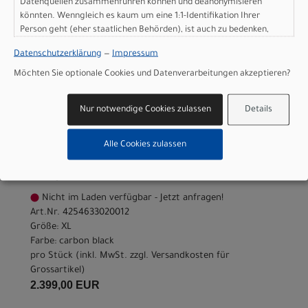
Datenquellen zusammenführen können und deanonymisieren
könnten. Wenngleich es kaum um eine 1:1-Identifikation Ihrer
Person geht (eher staatlichen Behörden), ist auch zu bedenken,
dass Ihre Daten in den USA nicht in der gleichen Weise geschützt
Varianten
Datenschutzerklärung
—
Impressum
sind wie bei uns in der Europäischen Union.
Möchten Sie optionale Cookies und Datenverarbeitungen akzeptieren?
Nur notwendige Cookies zulassen
Details
Scott Scale 910 - carbon
Alle Cookies zulassen
black - XL
Modelljahr 2026
Nicht im Laden verfügbar - Jetzt anfragen!
Art.Nr. 4254633020012
Größe: XL
Farbe: carbon black
pro Stück (inkl. MwSt. zzgl.
Versandkosten für
Grossartikel
)
2.399,00 EUR