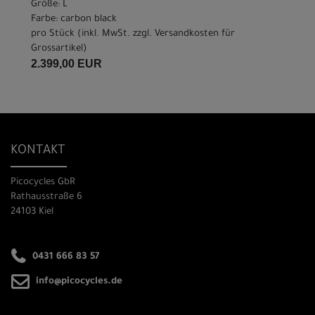
Größe: L
Farbe: carbon black
pro Stück (inkl. MwSt. zzgl.
Versandkosten für
Grossartikel
)
2.399,00 EUR
KONTAKT
Picocycles GbR
Rathausstraße 6
24103 Kiel
0431 666 83 57
info@picocycles.de