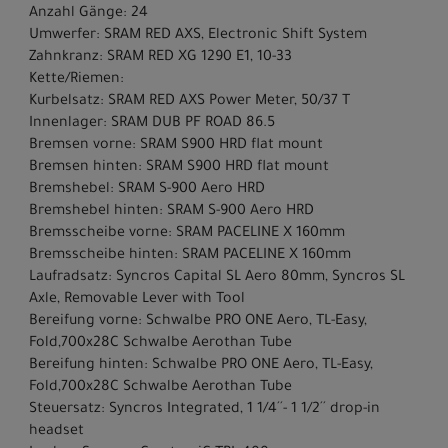
Anzahl Gänge: 24
Umwerfer: SRAM RED AXS, Electronic Shift System
Zahnkranz: SRAM RED XG 1290 E1, 10-33
Kette/Riemen:
Kurbelsatz: SRAM RED AXS Power Meter, 50/37 T
Innenlager: SRAM DUB PF ROAD 86.5
Bremsen vorne: SRAM S900 HRD flat mount
Bremsen hinten: SRAM S900 HRD flat mount
Bremshebel: SRAM S-900 Aero HRD
Bremshebel hinten: SRAM S-900 Aero HRD
Bremsscheibe vorne: SRAM PACELINE X 160mm
Bremsscheibe hinten: SRAM PACELINE X 160mm
Laufradsatz: Syncros Capital SL Aero 80mm, Syncros SL
Axle, Removable Lever with Tool
Bereifung vorne: Schwalbe PRO ONE Aero, TL-Easy,
Fold,700x28C Schwalbe Aerothan Tube
Bereifung hinten: Schwalbe PRO ONE Aero, TL-Easy,
Fold,700x28C Schwalbe Aerothan Tube
Steuersatz: Syncros Integrated, 1 1/4´´- 1 1/2´´ drop-in
headset