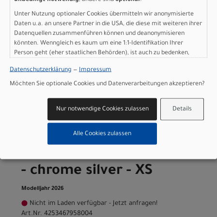
Scott Plasma RC Ultimate
Unter Nutzung optionaler Cookies übermitteln wir anonymisierte
Daten u.a. an unsere Partner in die USA, die diese mit weiteren ihrer
- chrome silver - L
Datenquellen zusammenführen können und deanonymisieren
könnten. Wenngleich es kaum um eine 1:1-Identifikation Ihrer
Modelljahr 2026
Person geht (eher staatlichen Behörden), ist auch zu bedenken,
dass Ihre Daten in den USA nicht in der gleichen Weise geschützt
Nicht im Laden verfügbar - Jetzt anfragen!
Datenschutzerklärung
—
Impressum
sind wie bei uns in der Europäischen Union.
Art.Nr. 4253467958010
Möchten Sie optionale Cookies und Datenverarbeitungen akzeptieren?
Größe: L
Farbe: chrome silver
pro Stück (inkl. MwSt. zzgl.
Versandkosten für
Nur notwendige Cookies zulassen
Details
Grossartikel
)
12.999,00 EUR
Alle Cookies zulassen
Scott Plasma RC Ultimate
- chrome silver - XS
Modelljahr 2026
Nicht im Laden verfügbar - Jetzt anfragen!
Art.Nr. 4253467958004