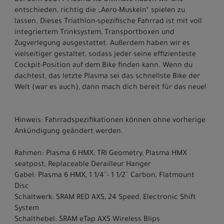
Bei dem SCOTT Plasma RC Ultimate haben wir uns
entschieden, richtig die „Aero-Muskeln“ spielen zu
lassen. Dieses Triathlon-spezifische Fahrrad ist mit voll
integriertem Trinksystem, Transportboxen und
Zugverlegung ausgestattet. Außerdem haben wir es
vielseitiger gestaltet, sodass jeder seine effizienteste
Cockpit-Position auf dem Bike finden kann. Wenn du
dachtest, das letzte Plasma sei das schnellste Bike der
Welt (war es auch), dann mach dich bereit für das neue!
Hinweis: Fahrradspezifikationen können ohne vorherige
Ankündigung geändert werden.
Rahmen: Plasma 6 HMX, TRI Geometry, Plasma HMX
seatpost, Replaceable Derailleur Hanger
Gabel: Plasma 6 HMX, 1 1/4´´- 1 1/2´´ Carbon, Flatmount
Disc
Schaltwerk: SRAM RED AXS, 24 Speed, Electronic Shift
System
Schalthebel: SRAM eTap AXS Wireless Blips