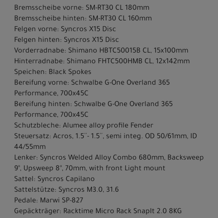
Bremsscheibe vorne: SM-RT30 CL 180mm
Bremsscheibe hinten: SM-RT30 CL 160mm
Felgen vorne: Syncros X15 Disc
Felgen hinten: Syncros X15 Disc
Vorderradnabe: Shimano HBTC50015B CL, 15x100mm
Hinterradnabe: Shimano FHTC500HMB CL, 12x142mm
Speichen: Black Spokes
Bereifung vorne: Schwalbe G-One Overland 365
Performance, 700x45C
Bereifung hinten: Schwalbe G-One Overland 365
Performance, 700x45C
Schutzbleche: Alumee alloy profile Fender
Steuersatz: Acros, 1.5´´- 1.5´´, semi integ. OD 50/61mm, ID
44/55mm
Lenker: Syncros Welded Alloy Combo 680mm, Backsweep
9°, Upsweep 8°, 70mm, with front Light mount
Sattel: Syncros Capilano
Sattelstütze: Syncros M3.0, 31.6
Pedale: Marwi SP-827
Gepäckträger: Racktime Micro Rack SnapIt 2.0 8KG