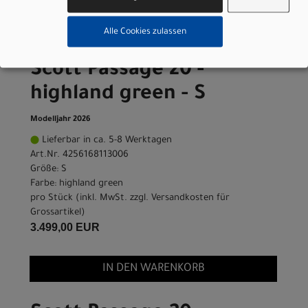
Alle Cookies zulassen
Scott Passage 20 -
highland green - S
Modelljahr 2026
Lieferbar in ca. 5-8 Werktagen
Art.Nr. 4256168113006
Größe: S
Farbe: highland green
pro Stück (inkl. MwSt. zzgl.
Versandkosten für
Grossartikel
)
3.499,00 EUR
IN DEN WARENKORB