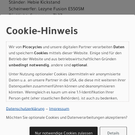
Ständer: Hebie Kickstand
Scheinwerfer: Lezyne Fusion E550SM
Rücklicht: Supernova TL3Z
Motor: Bosch Performance Line SX (BDU314Y)
Cookie-Hinweis
Batterie: Compact Tube 400Wh
Batteriekapazität: 400 Wh
Ladegerät: 2A Charger
Wir von
Picocycles
und unsere digitalen Partner verarbeiten
Daten
Display: Bosch Purion 200
und speichern
Cookies
mittels dieser Website. Einige sind für den
Gewicht: 21,3 kg
Betrieb der Website und aus betriebswirtschaftlichen Gründen
Zulässiges Gesamtgewicht: 130 kg
unbedingt notwendig
, andere sind
optional
.
Herstellerdaten gem. GPSR
Unter Nutzung optionaler Cookies übermitteln wir anonymisierte
Marke SCOTT:
Scott Sports AG Niederlassung Deutschland
Daten u.a. an unsere Partner in die USA, die diese mit weiteren ihrer
Gutenbergstrasse 27
Datenquellen zusammenführen können und deanonymisieren
85748 Garching-­Hochbrück
könnten. Wenngleich es kaum um eine 1:1-Identifikation Ihrer
Person geht (eher staatlichen Behörden), ist auch zu bedenken,
+49 (0) 89 898 78 36 ­ 0
scott­de@scott­sports.de
dass Ihre Daten in den USA nicht in der gleichen Weise geschützt
Datenschutzerklärung
—
Impressum
sind wie bei uns in der Europäischen Union.
Möchten Sie optionale Cookies und Datenverarbeitungen akzeptieren?
Varianten
Nur notwendige Cookies zulassen
Details