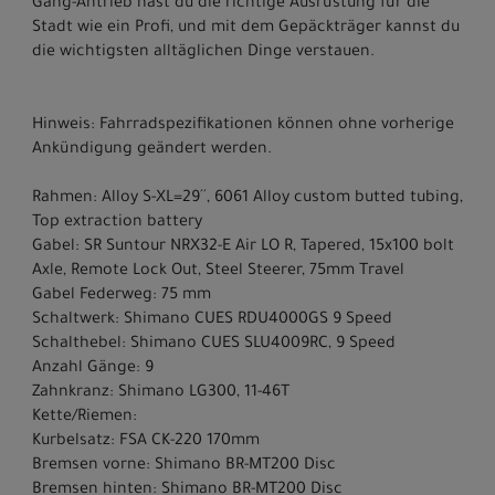
Gang-Antrieb hast du die richtige Ausrüstung für die
Stadt wie ein Profi, und mit dem Gepäckträger kannst du
die wichtigsten alltäglichen Dinge verstauen.
Hinweis: Fahrradspezifikationen können ohne vorherige
Ankündigung geändert werden.
Rahmen: Alloy S-XL=29´´, 6061 Alloy custom butted tubing,
Top extraction battery
Gabel: SR Suntour NRX32-E Air LO R, Tapered, 15x100 bolt
Axle, Remote Lock Out, Steel Steerer, 75mm Travel
Gabel Federweg: 75 mm
Schaltwerk: Shimano CUES RDU4000GS 9 Speed
Schalthebel: Shimano CUES SLU4009RC, 9 Speed
Anzahl Gänge: 9
Zahnkranz: Shimano LG300, 11-46T
Kette/Riemen:
Kurbelsatz: FSA CK-220 170mm
Bremsen vorne: Shimano BR-MT200 Disc
Bremsen hinten: Shimano BR-MT200 Disc