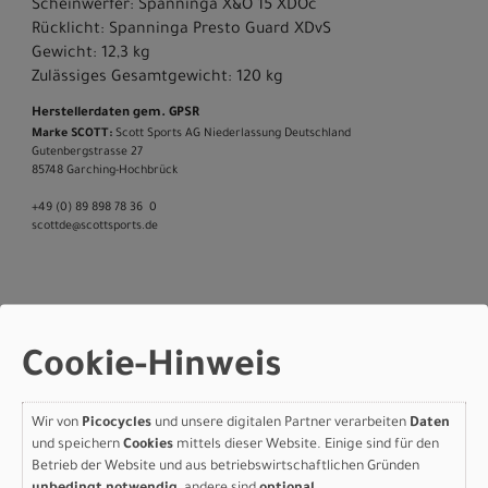
Scheinwerfer: Spanninga X&O 15 XDOc
Rücklicht: Spanninga Presto Guard XDvS
Gewicht: 12,3 kg
Zulässiges Gesamtgewicht: 120 kg
Herstellerdaten gem. GPSR
Marke SCOTT:
Scott Sports AG Niederlassung Deutschland
Gutenbergstrasse 27
85748 Garching-­Hochbrück
+49 (0) 89 898 78 36 ­ 0
scott­de@scott­sports.de
Varianten
Cookie-Hinweis
Wir von
Picocycles
und unsere digitalen Partner verarbeiten
Daten
Scott Metrix 20 EQ -
und speichern
Cookies
mittels dieser Website. Einige sind für den
Betrieb der Website und aus betriebswirtschaftlichen Gründen