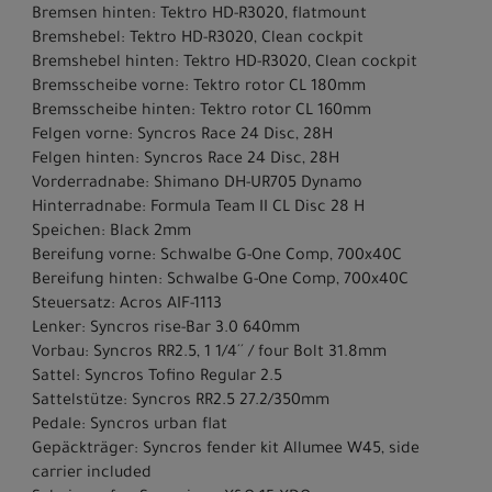
Bremsen hinten: Tektro HD-R3020, flatmount
Bremshebel: Tektro HD-R3020, Clean cockpit
Bremshebel hinten: Tektro HD-R3020, Clean cockpit
Bremsscheibe vorne: Tektro rotor CL 180mm
Bremsscheibe hinten: Tektro rotor CL 160mm
Felgen vorne: Syncros Race 24 Disc, 28H
Felgen hinten: Syncros Race 24 Disc, 28H
Vorderradnabe: Shimano DH-UR705 Dynamo
Hinterradnabe: Formula Team II CL Disc 28 H
Speichen: Black 2mm
Bereifung vorne: Schwalbe G-One Comp, 700x40C
Bereifung hinten: Schwalbe G-One Comp, 700x40C
Steuersatz: Acros AIF-1113
Lenker: Syncros rise-Bar 3.0 640mm
Vorbau: Syncros RR2.5, 1 1/4´´ / four Bolt 31.8mm
Sattel: Syncros Tofino Regular 2.5
Sattelstütze: Syncros RR2.5 27.2/350mm
Pedale: Syncros urban flat
Gepäckträger: Syncros fender kit Allumee W45, side
carrier included