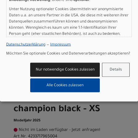
champion black - M
unbedingt notwendig
, andere sind
optional
.
Unter Nutzung optionaler Cookies übermitteln wir anonymisierte
Modelljahr 2025
Daten u.a. an unsere Partner in die USA, die diese mit weiteren ihrer
Lieferbar in ca. 5-8 Werktagen
Datenquellen zusammenführen können und deanonymisieren
Art.Nr. 4233717965008
könnten. Wenngleich es kaum um eine 1:1-Identifikation Ihrer
Größe: M
Person geht (eher staatlichen Behörden), ist auch zu bedenken,
dass Ihre Daten in den USA nicht in der gleichen Weise geschützt
Farbe: champion black
Datenschutzerklärung
—
Impressum
sind wie bei uns in der Europäischen Union.
pro Stück (inkl. MwSt. zzgl.
Versandkosten für
Grossartikel
)
Möchten Sie optionale Cookies und Datenverarbeitungen akzeptieren?
1.599,00 EUR
Nur notwendige Cookies zulassen
Details
IN DEN WARENKORB
Alle Cookies zulassen
Scott Metrix 20 EQ -
champion black - XS
Modelljahr 2025
Nicht im Laden verfügbar - Jetzt anfragen!
Art.Nr. 4233717965004