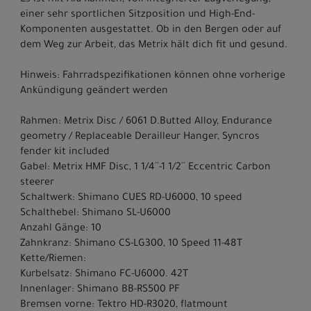
Es ist mit Alu-Rahmen, voll integrierter Zugverlegung,
einer sehr sportlichen Sitzposition und High-End-
Komponenten ausgestattet. Ob in den Bergen oder auf
dem Weg zur Arbeit, das Metrix hält dich fit und gesund.
Hinweis: Fahrradspezifikationen können ohne vorherige
Ankündigung geändert werden
Rahmen: Metrix Disc / 6061 D.Butted Alloy, Endurance
geometry / Replaceable Derailleur Hanger, Syncros
fender kit included
Gabel: Metrix HMF Disc, 1 1/4´´-1 1/2´´ Eccentric Carbon
steerer
Schaltwerk: Shimano CUES RD-U6000, 10 speed
Schalthebel: Shimano SL-U6000
Anzahl Gänge: 10
Zahnkranz: Shimano CS-LG300, 10 Speed 11-48T
Kette/Riemen:
Kurbelsatz: Shimano FC-U6000. 42T
Innenlager: Shimano BB-RS500 PF
Bremsen vorne: Tektro HD-R3020, flatmount