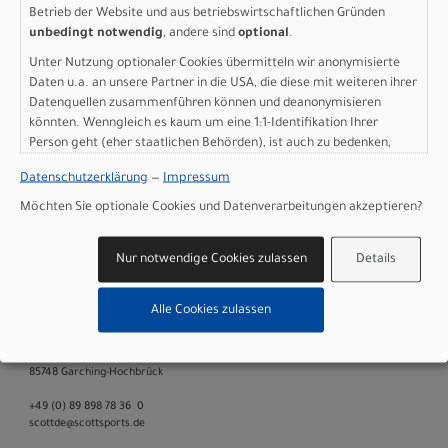
Sattel: Syncros Tofino R 1.5
Betrieb der Website und aus betriebswirtschaftlichen Gründen
Sattelstütze: Syncros dropper post SP-M302-AL2, 31.6mm
unbedingt notwendig
, andere sind
optional
.
Motor: TQ HPR60 Mid Motor drive 60Nm max Torque, EU:
Unter Nutzung optionaler Cookies übermitteln wir anonymisierte
25kmh - INT: 20mph - US: 28mph
Daten u.a. an unsere Partner in die USA, die diese mit weiteren ihrer
Batterie: TQ Internal 360Wh + 160Wh Range Extender
Datenquellen zusammenführen können und deanonymisieren
included
könnten. Wenngleich es kaum um eine 1:1-Identifikation Ihrer
Batteriekapazität: 520 Wh
Person geht (eher staatlichen Behörden), ist auch zu bedenken,
Ladegerät: TQ 4A 100-240V
dass Ihre Daten in den USA nicht in der gleichen Weise geschützt
Display: TQ HPR, Bluetooth, ANT+, Dedicated Smartphone
Datenschutzerklärung
—
Impressum
sind wie bei uns in der Europäischen Union.
app
Möchten Sie optionale Cookies und Datenverarbeitungen akzeptieren?
Gewicht: 18,5 kg
Empfehlung Mindestgröße: 155 cm
Nur notwendige Cookies zulassen
Details
Empfehlung Maximalgröße: 173 cm
Zulässiges Gesamtgewicht: 130 kg
Alle Cookies zulassen
Herstellerdaten gem. GPSR
Marke SCOTT:
Scott Sports AG Niederlassung Deutschland
Gutenbergstrasse 27
85748 Garching-­Hochbrück
+49 (0) 89 898 78 36 ­ 0
scott­de@scott­sports.de