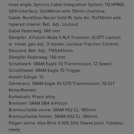
head angle, Syncros Cable Integration System, TQ HPR60,
UDH interface, 12x148mm with 55mm chainline
Gabel: RockShox Recon Gold RL Solo Air, 15x110mm axle,
tapered steerer, Reb. Adj., Lockout
Gabel Federweg: 140 mm
Dämpfer: X-Fusion Nude 5 RLX Trunnion, SCOTT custom
w. travel, geo adj., 3 modes: Lockout-Traction Control-
Descend, Reb. Adj., T165X45mm
Dämpfer Federweg: 130 mm
Schaltwerk: SRAM Eagle 70 Transmission, 12 Speed
Schalthebel: SRAM Eagle 70 Trigger
Anzahl Gänge: 12
Zahnkranz: SRAM Eagle XS-1270 Transmission, 10-52T
Kette/Riemen:
Kurbelsatz: Praxis alloy
Bremsen: SRAM DB4 4-Piston
Bremsscheibe vorne: SRAM HS2 CL, 180mm
Bremsscheibe hinten: SRAM HS2 CL, 180mm
Felgen vorne: Alex Rims X-30S 32H, Sleeve Joint, Tubeless
ready