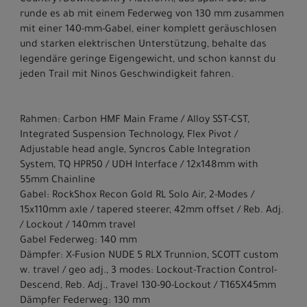
Country-/Downcountry-Plattform, das Spark 900, und
runde es ab mit einem Federweg von 130 mm zusammen
mit einer 140-mm-Gabel, einer komplett geräuschlosen
und starken elektrischen Unterstützung, behalte das
legendäre geringe Eigengewicht, und schon kannst du
jeden Trail mit Ninos Geschwindigkeit fahren.
Rahmen: Carbon HMF Main Frame / Alloy SST-CST,
Integrated Suspension Technology, Flex Pivot /
Adjustable head angle, Syncros Cable Integration
System, TQ HPR50 / UDH Interface / 12x148mm with
55mm Chainline
Gabel: RockShox Recon Gold RL Solo Air, 2-Modes /
15x110mm axle / tapered steerer, 42mm offset / Reb. Adj.
/ Lockout / 140mm travel
Gabel Federweg: 140 mm
Dämpfer: X-Fusion NUDE 5 RLX Trunnion, SCOTT custom
w. travel / geo adj., 3 modes: Lockout-Traction Control-
Descend, Reb. Adj., Travel 130-90-Lockout / T165X45mm
Dämpfer Federweg: 130 mm