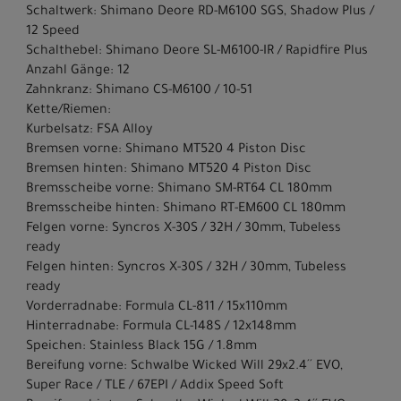
Schaltwerk: Shimano Deore RD-M6100 SGS, Shadow Plus /
12 Speed
Schalthebel: Shimano Deore SL-M6100-IR / Rapidfire Plus
Anzahl Gänge: 12
Zahnkranz: Shimano CS-M6100 / 10-51
Kette/Riemen:
Kurbelsatz: FSA Alloy
Bremsen vorne: Shimano MT520 4 Piston Disc
Bremsen hinten: Shimano MT520 4 Piston Disc
Bremsscheibe vorne: Shimano SM-RT64 CL 180mm
Bremsscheibe hinten: Shimano RT-EM600 CL 180mm
Felgen vorne: Syncros X-30S / 32H / 30mm, Tubeless
ready
Felgen hinten: Syncros X-30S / 32H / 30mm, Tubeless
ready
Vorderradnabe: Formula CL-811 / 15x110mm
Hinterradnabe: Formula CL-148S / 12x148mm
Speichen: Stainless Black 15G / 1.8mm
Bereifung vorne: Schwalbe Wicked Will 29x2.4´´ EVO,
Super Race / TLE / 67EPI / Addix Speed Soft