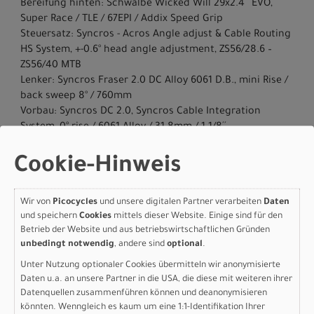
Bereifung hinten: Schwalbe Wicked Will 29x2.4´´ EVO,
Super Race / TLE / 67EPI / Addix Speed Grip
Steuersatz: Syncros - Acros Angle adjust & Cable Routing
HS System, +-0.6° head angle adjustment, ZS56/28.6 –
ZS56/40 MTB
Lenker: Syncros Fraser 2.0 DC Alloy 6061 D.B., mini Rise /
back sweep 8° / 760mm
Vorbau: Syncros DC 2.0, Syncros Cable Integration
System, 0° rise / 6061 Alloy / 31.8mm / 1 1/8´´
Griffe: Syncros Performance XC lock-on grips
Remote System: SCOTT TwinLoc 2 Technology,
Cookie-Hinweis
Suspension & Dropper Remote, 3 Suspension modes
Sattel: Syncros Tofino 2.0 Regular, CRMO rails
Wir von
Picocycles
und unsere digitalen Partner verarbeiten
Daten
Sattelstütze: Syncros Duncan Dropper Post 2.0, 31.6mm /
und speichern
Cookies
mittels dieser Website. Einige sind für den
S & M size 125mm / L size 150mm / XL size 170mm
Betrieb der Website und aus betriebswirtschaftlichen Gründen
Motor: TQ HPR50 Mid Motor drive 50Nm max Torque / EU:
unbedingt notwendig
, andere sind
optional
.
25kmh / US: 20mph
Unter Nutzung optionaler Cookies übermitteln wir anonymisierte
Batterie: TQ Internal 360Wh
Daten u.a. an unsere Partner in die USA, die diese mit weiteren ihrer
Batteriekapazität: 360 Wh
Datenquellen zusammenführen können und deanonymisieren
Ladegerät: TQ 100-240V-4A
könnten. Wenngleich es kaum um eine 1:1-Identifikation Ihrer
Display: TQ HPR, Bluetooth / ANT+ / Dedicated