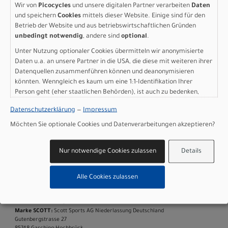
sweep 8°, mini Rise, 760mm
Wir von
Picocycles
und unsere digitalen Partner verarbeiten
Daten
und speichern
Cookies
mittels dieser Website. Einige sind für den
Griffe: Syncros Performance XC lock-on grips
Betrieb der Website und aus betriebswirtschaftlichen Gründen
Remote System: SCOTT TwinLoc 2 Technology,
unbedingt notwendig
, andere sind
optional
.
Suspension & Dropper Remote, 3 Suspension modes
Sattel: Syncros Tofino 1.5 Regular, Titanium rails
Unter Nutzung optionaler Cookies übermitteln wir anonymisierte
Sattelstütze: Syncros Duncan Dropper Post 1.5S, Travel
Daten u.a. an unsere Partner in die USA, die diese mit weiteren ihrer
Datenquellen zusammenführen können und deanonymisieren
Adjust, 31.6mm, S size 140mm, M size 160mm, L size
könnten. Wenngleich es kaum um eine 1:1-Identifikation Ihrer
180mm, XL size 210mm
Person geht (eher staatlichen Behörden), ist auch zu bedenken,
Motor: TQ HPR60 Mid Motor drive 60Nm max Torque, EU:
dass Ihre Daten in den USA nicht in der gleichen Weise geschützt
25kmh, US: 20mph
Datenschutzerklärung
—
Impressum
sind wie bei uns in der Europäischen Union.
Batterie: TQ Internal 360Wh + Range Extender 160Wh
Möchten Sie optionale Cookies und Datenverarbeitungen akzeptieren?
Batteriekapazität: 520 Wh
Ladegerät: TQ 100-240V-4A
Display: TQ HPR, Bluetooth, ANT+, Dedicated Smartphone
Nur notwendige Cookies zulassen
Details
app
Gewicht: 17,00 kg
Alle Cookies zulassen
Zulässiges Gesamtgewicht: 130 kg
Herstellerdaten gem. GPSR
Marke SCOTT:
Scott Sports AG Niederlassung Deutschland
Gutenbergstrasse 27