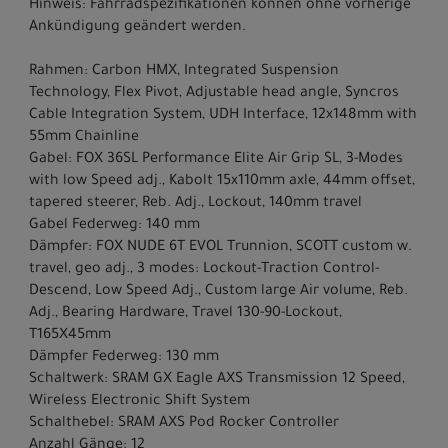
Hinweis: Fahrradspezifikationen können ohne vorherige
Ankündigung geändert werden.
Rahmen: Carbon HMX, Integrated Suspension
Technology, Flex Pivot, Adjustable head angle, Syncros
Cable Integration System, UDH Interface, 12x148mm with
55mm Chainline
Gabel: FOX 36SL Performance Elite Air Grip SL, 3-Modes
with low Speed adj., Kabolt 15x110mm axle, 44mm offset,
tapered steerer, Reb. Adj., Lockout, 140mm travel
Gabel Federweg: 140 mm
Dämpfer: FOX NUDE 6T EVOL Trunnion, SCOTT custom w.
travel, geo adj., 3 modes: Lockout-Traction Control-
Descend, Low Speed Adj., Custom large Air volume, Reb.
Adj., Bearing Hardware, Travel 130-90-Lockout,
T165X45mm
Dämpfer Federweg: 130 mm
Schaltwerk: SRAM GX Eagle AXS Transmission 12 Speed,
Wireless Electronic Shift System
Schalthebel: SRAM AXS Pod Rocker Controller
Anzahl Gänge: 12