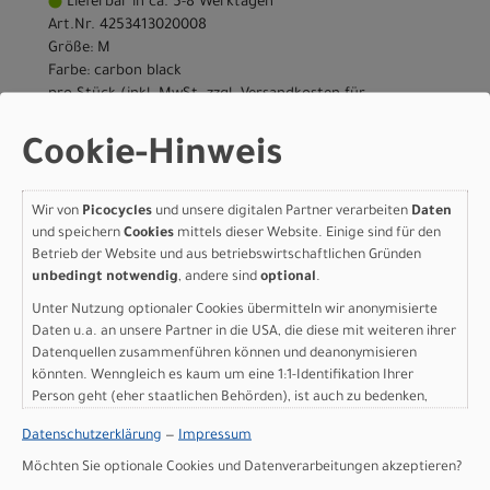
Lieferbar in ca. 5-8 Werktagen
Art.Nr. 4253413020008
Größe: M
Farbe: carbon black
pro Stück (inkl. MwSt. zzgl.
Versandkosten für
Grossartikel
)
5.899,00 EUR
Cookie-Hinweis
IN DEN WARENKORB
Wir von
Picocycles
und unsere digitalen Partner verarbeiten
Daten
und speichern
Cookies
mittels dieser Website. Einige sind für den
Betrieb der Website und aus betriebswirtschaftlichen Gründen
Scott Foil RC 10 - carbon
unbedingt notwendig
, andere sind
optional
.
black - XS
Unter Nutzung optionaler Cookies übermitteln wir anonymisierte
Daten u.a. an unsere Partner in die USA, die diese mit weiteren ihrer
Datenquellen zusammenführen können und deanonymisieren
Modelljahr 2026
könnten. Wenngleich es kaum um eine 1:1-Identifikation Ihrer
Nicht im Laden verfügbar - Jetzt anfragen!
Person geht (eher staatlichen Behörden), ist auch zu bedenken,
Art.Nr. 4253413020004
dass Ihre Daten in den USA nicht in der gleichen Weise geschützt
Größe: XS
Datenschutzerklärung
—
Impressum
sind wie bei uns in der Europäischen Union.
Farbe: carbon black
Möchten Sie optionale Cookies und Datenverarbeitungen akzeptieren?
pro Stück (inkl. MwSt. zzgl.
Versandkosten für