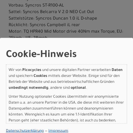
Vorbau: Syncros ST-R100-AL
Sattel: Syncros Belcarra V 2.0 NEO Cut Out
Sattelstütze: Syncros Duncan 1.0 iL D-shape
Rücklicht: Syncros Campbell iL rear
Motor: TQ HPR40 Mid Motor drive 40Nm max Torque, EU:
25kmh - US: 28mph
Batterie: TQ Internal 290Wh
Batteriekapazität: 290 Wh
Cookie-Hinweis
Ladegerät: TQ AC 90-264V 2A
Display: TQ Bar-End-Display, Bluetooth, ANT+, Dedicated
Wir von
Picocycles
und unsere digitalen Partner verarbeiten
Daten
Smartphone app
und speichern
Cookies
mittels dieser Website. Einige sind für den
Gewicht: 11,1 kg
Betrieb der Website und aus betriebswirtschaftlichen Gründen
Zulässiges Gesamtgewicht: 120 kg
unbedingt notwendig
, andere sind
optional
.
Herstellerdaten gem. GPSR
Unter Nutzung optionaler Cookies übermitteln wir anonymisierte
Marke SCOTT:
Scott Sports AG Niederlassung Deutschland
Daten u.a. an unsere Partner in die USA, die diese mit weiteren ihrer
Gutenbergstrasse 27
Datenquellen zusammenführen können und deanonymisieren
85748 Garching-­Hochbrück
könnten. Wenngleich es kaum um eine 1:1-Identifikation Ihrer
+49 (0) 89 898 78 36 ­ 0
Person geht (eher staatlichen Behörden), ist auch zu bedenken,
scott­de@scott­sports.de
dass Ihre Daten in den USA nicht in der gleichen Weise geschützt
Datenschutzerklärung
—
Impressum
sind wie bei uns in der Europäischen Union.