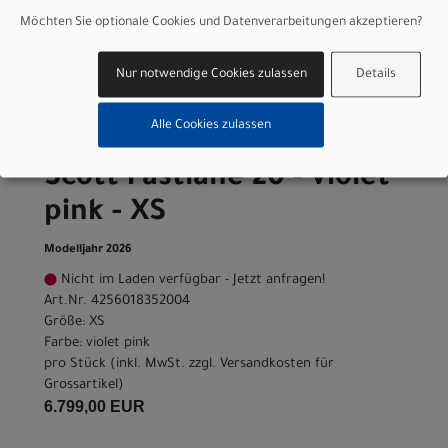
Möchten Sie optionale Cookies und Datenverarbeitungen akzeptieren?
Varianten
Nur notwendige Cookies zulassen
Details
Alle Cookies zulassen
Scott Fastlane 20 - violet
pink - XS
Modelljahr 2026
Nicht im Laden verfügbar - Jetzt anfragen!
Art.Nr. 4256018352004
Größe: XS
Farbe: violet pink
pro Stück (inkl. MwSt. zzgl.
Versandkosten für
Grossartikel
)
6.799,00 EUR