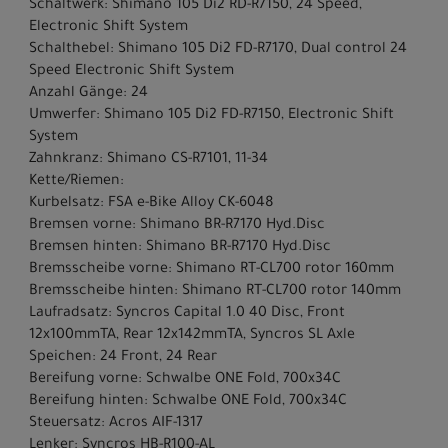
Schaltwerk: Shimano 105 Di2 RD-R7150, 24 Speed,
Electronic Shift System
Schalthebel: Shimano 105 Di2 FD-R7170, Dual control 24
Speed Electronic Shift System
Anzahl Gänge: 24
Umwerfer: Shimano 105 Di2 FD-R7150, Electronic Shift
System
Zahnkranz: Shimano CS-R7101, 11-34
Kette/Riemen:
Kurbelsatz: FSA e-Bike Alloy CK-6048
Bremsen vorne: Shimano BR-R7170 Hyd.Disc
Bremsen hinten: Shimano BR-R7170 Hyd.Disc
Bremsscheibe vorne: Shimano RT-CL700 rotor 160mm
Bremsscheibe hinten: Shimano RT-CL700 rotor 140mm
Laufradsatz: Syncros Capital 1.0 40 Disc, Front
12x100mmTA, Rear 12x142mmTA, Syncros SL Axle
Speichen: 24 Front, 24 Rear
Bereifung vorne: Schwalbe ONE Fold, 700x34C
Bereifung hinten: Schwalbe ONE Fold, 700x34C
Steuersatz: Acros AIF-1317
Lenker: Syncros HB-R100-AL