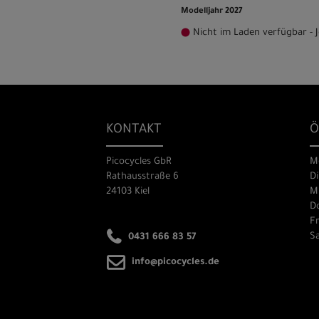
Modelljahr 2027
Nicht im Laden verfügbar - J
KONTAKT
Ö
Picocycles GbR
M
Rathausstraße 6
Di
24103 Kiel
Mi
Do
Fr
Sa
0431 666 83 57
info@picocycles.de