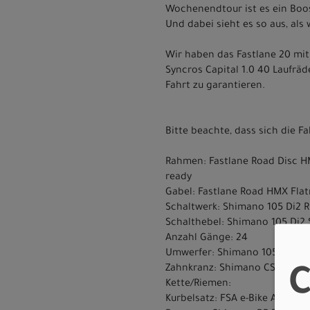
Wochenendtour ist es ein Boo
Und dabei sieht es so aus, als
Wir haben das Fastlane 20 mit
Syncros Capital 1.0 40 Laufrä
Fahrt zu garantieren.
Bitte beachte, dass sich die 
Rahmen: Fastlane Road Disc HM
ready
Gabel: Fastlane Road HMX Fla
Schaltwerk: Shimano 105 Di2 R
Schalthebel: Shimano 105 Di2 
Anzahl Gänge: 24
Umwerfer: Shimano 105 Di2 FD-
Zahnkranz: Shimano CS-R7100, 
C
Kette/Riemen:
Kurbelsatz: FSA e-Bike Alloy C