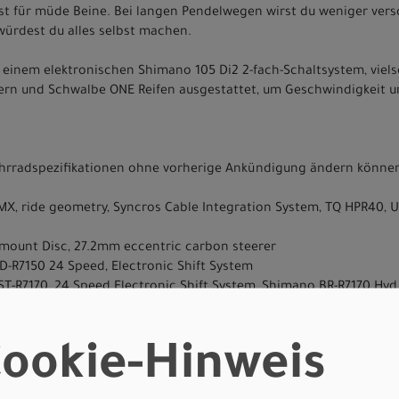
st für müde Beine. Bei langen Pendelwegen wirst du weniger ve
 würdest du alles selbst machen.
 einem elektronischen Shimano 105 Di2 2-fach-Schaltsystem, viel
dern und Schwalbe ONE Reifen ausgestattet, um Geschwindigkeit un
Fahrradspezifikationen ohne vorherige Ankündigung ändern könne
X, ride geometry, Syncros Cable Integration System, TQ HPR40, U
tmount Disc, 27.2mm eccentric carbon steerer
D-R7150 24 Speed, Electronic Shift System
ST-R7170, 24 Speed Electronic Shift System, Shimano BR-R7170 Hyd
R7150, Electronic Shift System
11-34
ookie-Hinweis
K-6048, Chainring 50/34T