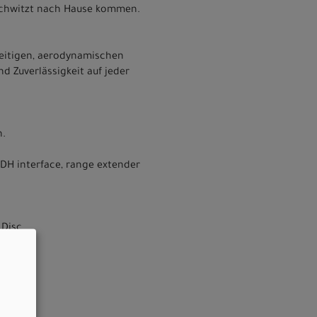
rschwitzt nach Hause kommen.
seitigen, aerodynamischen
d Zuverlässigkeit auf jeder
n.
DH interface, range extender
.Disc