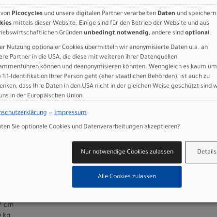
d.Disc
 RT-CL700, 160mm
 von
Picocycles
und unsere digitalen Partner verarbeiten
Daten
und speichern
kies
mittels dieser Website. Einige sind für den Betrieb der Website und aus
o RT-CL700, 160mm
riebswirtschaftlichen Gründen
unbedingt notwendig
, andere sind
optional
.
0 40 Disc, 24 Front, 24 Rear, Syncros Axle
O ONE Fold, 700x34C
er Nutzung optionaler Cookies übermitteln wir anonymisierte Daten u.a. an
RO ONE Fold, 700x34C
ere Partner in die USA, die diese mit weiteren ihrer Datenquellen
ammenführen können und deanonymisieren könnten. Wenngleich es kaum um
e 1:1-Identifikation Ihrer Person geht (eher staatlichen Behörden), ist auch zu
enken, dass Ihre Daten in den USA nicht in der gleichen Weise geschützt sind 
 uns in der Europäischen Union.
Cut-out, CrMo rails
nschutzerklärung
—
Impressum
.0 iL D-shape
en Sie optionale Cookies und Datenverarbeitungen akzeptieren?
ive 40Nm max Torque, EU: 25kmh - INT: 20mph - US: 28mph
Nur notwendige Cookies zulassen
Details
Bluetooth, ANT+, Dedicated Smartphone app
Alle Cookies zulassen
7 cm
7 cm
0 kg