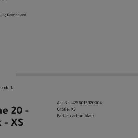
sung Deutschland
n
lack - L
Art.Nr. 4256013020004
ne 20 -
Größe: XS
Farbe: carbon black
 - XS