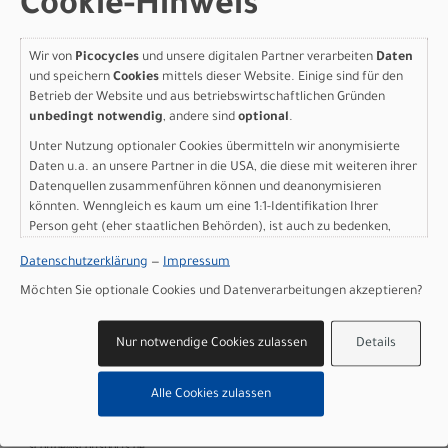
Cookie-Hinweis
Vorderradnabe: Formula, 20H, 5x100mm
Hinterradnabe: Formula, 24H, 5x135mm
Speichen: 15G, UCP, black
Wir von
Picocycles
und unsere digitalen Partner verarbeiten
Daten
Bereifung vorne: Kenda K1227 Booster, 24x1, 75´´, 30TPI
und speichern
Cookies
mittels dieser Website. Einige sind für den
Bereifung hinten: Kenda K1227 Booster, 24x1, 75´´, 30TPI
Betrieb der Website und aus betriebswirtschaftlichen Gründen
Steuersatz: Feimin, 48/28.6/44/30, semi int.
unbedingt notwendig
, andere sind
optional
.
Lenker: LEADTEC Kids riser bar alloy D:19, 540mm, 20mm
Unter Nutzung optionaler Cookies übermitteln wir anonymisierte
Rise
Daten u.a. an unsere Partner in die USA, die diese mit weiteren ihrer
Vorbau: LEADTEC Alloy 50mm, +10°, 25.4 clamp
Datenquellen zusammenführen können und deanonymisieren
Griffe: Syncros Grips Kids100/80
könnten. Wenngleich es kaum um eine 1:1-Identifikation Ihrer
Sattel: Syncros KIDS III incl. Seatpost 27, 2mm
Person geht (eher staatlichen Behörden), ist auch zu bedenken,
Pedale: Kids pedal, w/Reflector
dass Ihre Daten in den USA nicht in der gleichen Weise geschützt
Datenschutzerklärung
—
Impressum
Ständer: Kickstand
sind wie bei uns in der Europäischen Union.
Gewicht: 8,9 kg
Möchten Sie optionale Cookies und Datenverarbeitungen akzeptieren?
Zulässiges Gesamtgewicht: 70 kg
Nur notwendige Cookies zulassen
Details
Herstellerdaten gem. GPSR
Marke SCOTT:
Scott Sports AG Niederlassung Deutschland
Gutenbergstrasse 27
Alle Cookies zulassen
85748 Garching-­Hochbrück
+49 (0) 89 898 78 36 ­ 0