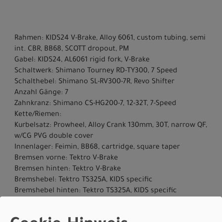
Rahmen: KIDS24 V-Brake, Alloy 6061, custom tubing, semi
int. CBR, BB68, SCOTT dropout, PM
Gabel: KIDS24, AL6061 rigid fork, V-Brake
Schaltwerk: Shimano Tourney RD-TY300, 7 Speed
Schalthebel: Shimano SL-RV300-7R, Revo Shifter
Anzahl Gänge: 7
Zahnkranz: Shimano CS-HG200-7, 12-32T, 7-Speed
Kette/Riemen:
Kurbelsatz: Prowheel, Alloy Crank 130mm, 30T, narrow QF,
w/CG PVG double cover
Innenlager: Feimin, BB68, cartridge, square taper
Bremsen vorne: Tektro V-Brake
Bremsen hinten: Tektro V-Brake
Bremshebel: Tektro TS325A, KIDS specific
Bremshebel hinten: Tektro TS325A, KIDS specific
Felgen vorne: Alloy 21mm anodized black, V-Brake
Felgen hinten: Alloy 21mm anodized black, V-Brake