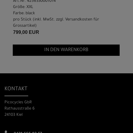
Art.Nr. 4256330001014
Größe: XXL
Farbe: black
pro Stück (inkl. MwSt. zzgl.
Versandkosten für
Grossartikel
)
799,00 EUR
IN DEN WARENKORB
KONTAKT
Picocycles GbR
Rathausstraße 6
24103 Kiel