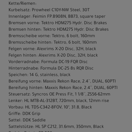
Kette/Riemen:
Kurbelsatz: Prowheel C10Y-NW Steel, 30T
Innenlager: Feimin FP.B908N, BB73, square taper
Bremsen vorne: Tektro HDM275 Hydr. Disc Brakes
Bremsen hinten: Tektro HDM275 Hydr. Disc Brakes
Bremsscheibe vorne: Tektro, 6 bolt, 160mm
Bremsscheibe hinten: Tektro, 6 bolt, 160mm
Felgen vorne: Alexrims X-20 Disc, 32H, black
Felgen hinten: Alexrims X-20 Disc, 32H, black
Vorderradnabe: Formula DC-19 FQR Disc
Hinterradnabe: Formula DC-25 8s RQR Disc
Speichen: 14 G, stainless, black
Bereifung vorne: Maxxis Rekon Race, 2.4´´, DUAL, 60PTI
Bereifung hinten: Maxxis Rekon Race, 2.4´´, DUAL, 60PTI
Steuersatz: Syncros OE Press Fit, 1 1/8´´, ZS56-62mm
Lenker: HL MTB-AL-312BT, 720mm, black, 12mm rise
Vorbau: HL TDS-C342-8FOV, 10°, 31.8, Black
Griffe: DDK Grip
Sattel: DDK Saddle
Sattelstütze: HL SP C212, 31.6mm, 350mm, Black