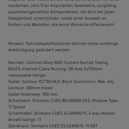
Begleiter und Ticket, um die Natur zu erkunden. Mit einer
modernen, vom Trail inspirierten Geometrie, sorgfältig
zusammengestellten Komponenten, die dich bei jeder
Gelegenheit unterstützen, sowie einer Auswahl an
Farben und Modellen, die keine Wünsche offenlassen!
Hinweis: Fahrradspezifikationen können ohne vorherige
Ankündigung geändert werden.
Rahmen: Contrail Alloy 6061 Custom Butted Tubing,
BSA73, Internal Cable Routing, QR Axle 5x135mm,
replaceable hanger
Gabel: Suntour XCT30-HLO, Black Stanchions, Reb. Adj.,
Lockout, 100mm travel
Gabel Federweg: 100 mm
Schaltwerk: Shimano CUES RD-U6000-SGS, Shadow Type,
11 Speed
Schalthebel: Shimano CUES SL-U6000-11, 2 way release
Anzahl Gänge: 11
Zahnkranz: Shimano CUES CS-LG400-11, 11-50T