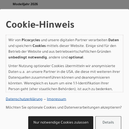
Modelljahr 2026
Lieferbar in ca. 5-8 Werktagen
Art.Nr. 4256330001008
Cookie-Hinweis
Größe: M
Farbe: black
pro Stück (inkl. MwSt. zzgl.
Versandkosten für
Wir von
Picocycles
und unsere digitalen Partner verarbeiten
Daten
Grossartikel
)
und speichern
Cookies
mittels dieser Website. Einige sind für den
799,00 EUR
Betrieb der Website und aus betriebswirtschaftlichen Gründen
unbedingt notwendig
, andere sind
optional
.
Unter Nutzung optionaler Cookies übermitteln wir anonymisierte
IN DEN WARENKORB
Daten u.a. an unsere Partner in die USA, die diese mit weiteren ihrer
Datenquellen zusammenführen können und deanonymisieren
Scott Contrail 20 - black -
könnten. Wenngleich es kaum um eine 1:1-Identifikation Ihrer
Person geht (eher staatlichen Behörden), ist auch zu bedenken,
XS
dass Ihre Daten in den USA nicht in der gleichen Weise geschützt
Datenschutzerklärung
—
Impressum
sind wie bei uns in der Europäischen Union.
Modelljahr 2026
Möchten Sie optionale Cookies und Datenverarbeitungen akzeptieren?
Nicht im Laden verfügbar - Jetzt anfragen!
Art.Nr. 4256330001004
Nur notwendige Cookies zulassen
Details
Größe: XS