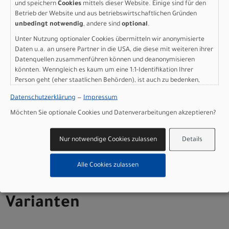
EU: 25kmh / US: 20mph
und speichern
Cookies
mittels dieser Website. Einige sind für den
Batterie: Mahle Internal 36V-250Wh
Betrieb der Website und aus betriebswirtschaftlichen Gründen
unbedingt notwendig
, andere sind
optional
.
Batteriekapazität: 250 Wh
Ladegerät: Mahle X35+ 100-240V
Unter Nutzung optionaler Cookies übermitteln wir anonymisierte
Display: Mahle iWoc ONE, Bluetooth / Dedicated
Daten u.a. an unsere Partner in die USA, die diese mit weiteren ihrer
Smartphone app
Datenquellen zusammenführen können und deanonymisieren
könnten. Wenngleich es kaum um eine 1:1-Identifikation Ihrer
Gewicht: 14,9 kg
Person geht (eher staatlichen Behörden), ist auch zu bedenken,
Zulässiges Gesamtgewicht: 120 kg
dass Ihre Daten in den USA nicht in der gleichen Weise geschützt
Datenschutzerklärung
—
Impressum
Herstellerdaten gem. GPSR
sind wie bei uns in der Europäischen Union.
Marke SCOTT:
Scott Sports AG Niederlassung Deutschland
Möchten Sie optionale Cookies und Datenverarbeitungen akzeptieren?
Gutenbergstrasse 27
85748 Garching-­Hochbrück
Nur notwendige Cookies zulassen
Details
+49 (0) 89 898 78 36 ­ 0
scott­de@scott­sports.de
Alle Cookies zulassen
Varianten