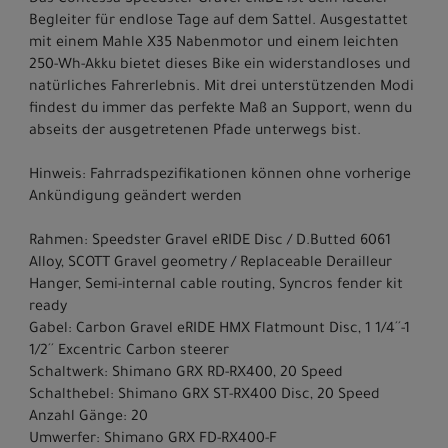
Das Contessa Speedster Gravel eRIDE ist dein idealer
Begleiter für endlose Tage auf dem Sattel. Ausgestattet
mit einem Mahle X35 Nabenmotor und einem leichten
250-Wh-Akku bietet dieses Bike ein widerstandloses und
natürliches Fahrerlebnis. Mit drei unterstützenden Modi
findest du immer das perfekte Maß an Support, wenn du
abseits der ausgetretenen Pfade unterwegs bist.
Hinweis: Fahrradspezifikationen können ohne vorherige
Ankündigung geändert werden
Rahmen: Speedster Gravel eRIDE Disc / D.Butted 6061
Alloy, SCOTT Gravel geometry / Replaceable Derailleur
Hanger, Semi-internal cable routing, Syncros fender kit
ready
Gabel: Carbon Gravel eRIDE HMX Flatmount Disc, 1 1/4´´-1
1/2´´ Excentric Carbon steerer
Schaltwerk: Shimano GRX RD-RX400, 20 Speed
Schalthebel: Shimano GRX ST-RX400 Disc, 20 Speed
Anzahl Gänge: 20
Umwerfer: Shimano GRX FD-RX400-F