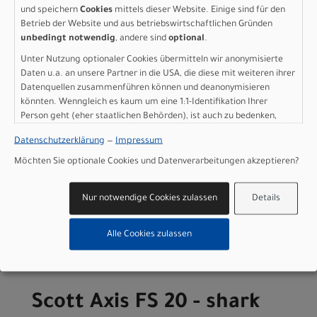
und speichern
Cookies
mittels dieser Website. Einige sind für den
Display: Bosch System Controller, Intuvia 100, Mini
Betrieb der Website und aus betriebswirtschaftlichen Gründen
remote
unbedingt notwendig
, andere sind
optional
.
Gewicht: 28,8 kg
Unter Nutzung optionaler Cookies übermitteln wir anonymisierte
Zulässiges Gesamtgewicht: 130 kg
Daten u.a. an unsere Partner in die USA, die diese mit weiteren ihrer
Herstellerdaten gem. GPSR
Datenquellen zusammenführen können und deanonymisieren
Marke SCOTT:
Scott Sports AG Niederlassung Deutschland
könnten. Wenngleich es kaum um eine 1:1-Identifikation Ihrer
Gutenbergstrasse 27
Person geht (eher staatlichen Behörden), ist auch zu bedenken,
85748 Garching-­Hochbrück
dass Ihre Daten in den USA nicht in der gleichen Weise geschützt
Datenschutzerklärung
—
Impressum
sind wie bei uns in der Europäischen Union.
+49 (0) 89 898 78 36 ­ 0
scott­de@scott­sports.de
Möchten Sie optionale Cookies und Datenverarbeitungen akzeptieren?
Nur notwendige Cookies zulassen
Details
Varianten
Alle Cookies zulassen
Scott Axis FS 20 - shark