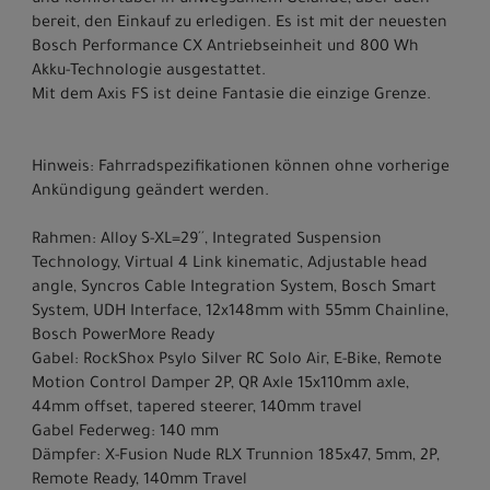
und komfortabel in unwegsamem Gelände, aber auch
bereit, den Einkauf zu erledigen. Es ist mit der neuesten
Bosch Performance CX Antriebseinheit und 800 Wh
Akku-Technologie ausgestattet.
Mit dem Axis FS ist deine Fantasie die einzige Grenze.
Hinweis: Fahrradspezifikationen können ohne vorherige
Ankündigung geändert werden.
Rahmen: Alloy S-XL=29´´, Integrated Suspension
Technology, Virtual 4 Link kinematic, Adjustable head
angle, Syncros Cable Integration System, Bosch Smart
System, UDH Interface, 12x148mm with 55mm Chainline,
Bosch PowerMore Ready
Gabel: RockShox Psylo Silver RC Solo Air, E-Bike, Remote
Motion Control Damper 2P, QR Axle 15x110mm axle,
44mm offset, tapered steerer, 140mm travel
Gabel Federweg: 140 mm
Dämpfer: X-Fusion Nude RLX Trunnion 185x47, 5mm, 2P,
Remote Ready, 140mm Travel